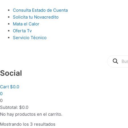
Ir
al
Main
Consulta Estado de Cuenta
contenido
Menu
Solicita tu Novacredito
Mata el Calor
Oferta Tv
Servicio Técnico
Búsqueda
de
productos
Social
Cart
$
0.0
0
0
Subtotal:
$
0.0
No hay productos en el carrito.
Mostrando los 3 resultados