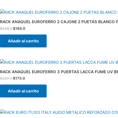
El
El
precio
precio
original
actual
RACK ANAQUEL EUROFERRO 2 CAJONE 2 PUETAS BLANCO P
era:
es:
$
238.0
$
184.0
$238.0.
$184.0.
Añadir al carrito
El
El
precio
precio
original
actual
RACK ANAQUEL EUROFERRO 3 PUERTAS LACCA FUME UV BRI
era:
es:
$
223.0
$
173.0
$223.0.
$173.0.
Añadir al carrito