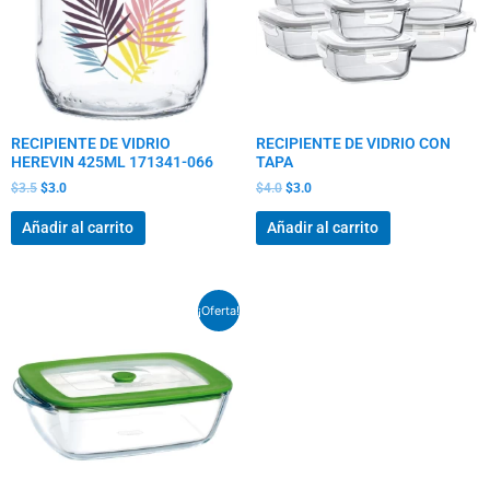
RECIPIENTE DE VIDRIO
RECIPIENTE DE VIDRIO CON
HEREVIN 425ML 171341-066
TAPA
$
3.5
$
3.0
$
4.0
$
3.0
Añadir al carrito
Añadir al carrito
El
El
¡Oferta!
precio
precio
original
actual
era:
es:
$18.5.
$14.0.