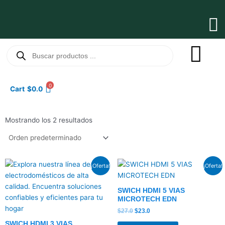
Ir
al
Ma
contenido
Me
Búsqueda
de
productos
0
Cart
$
0.0
Mostrando los 2 resultados
El
El
El
El
¡Oferta!
¡Oferta!
precio
precio
precio
precio
original
actual
original
actual
era:
es:
era:
es:
SWICH HDMI 5 VIAS
$16.0.
$13.5.
$27.0.
$23.0.
MICROTECH EDN
$
27.0
$
23.0
SWICH HDMI 3 VIAS