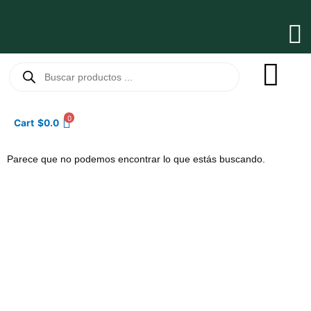
Ir
al
Ma
contenido
Me
Búsqueda
de
productos
0
Cart
$
0.0
Parece que no podemos encontrar lo que estás buscando.