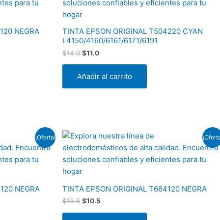
era:
es:
$14.0.
$11.0.
4120 NEGRA
TINTA EPSON ORIGINAL T504220 CYAN
L4150/4160/6161/6171/6191
$
14.0
$
11.0
Añadir al carrito
El
El
¡Oferta!
¡Ofert
precio
precio
original
actual
era:
es:
$13.5.
$10.5.
4120 NEGRA
TINTA EPSON ORIGINAL T664120 NEGRA
$
13.5
$
10.5