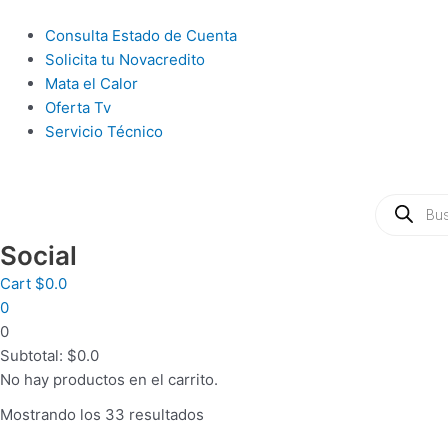
Ir
al
Main
Consulta Estado de Cuenta
contenido
Menu
Solicita tu Novacredito
Mata el Calor
Oferta Tv
Servicio Técnico
Búsqueda
de
productos
Social
Cart
$
0.0
0
0
Subtotal:
$
0.0
No hay productos en el carrito.
Mostrando los 33 resultados