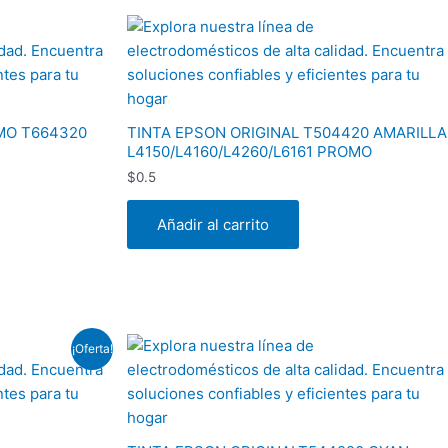
MO T664320
TINTA EPSON ORIGINAL T504420 AMARILLA
L4150/L4160/L4260/L6161 PROMO
$
0.5
Añadir al carrito
¡Oferta!