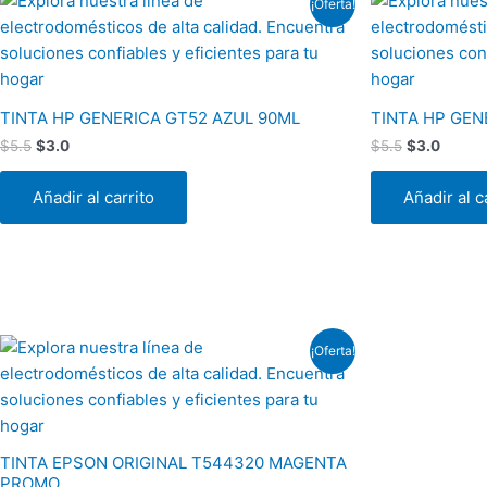
¡Oferta!
precio
precio
precio
precio
original
actual
original
actual
era:
es:
era:
es:
$5.5.
$3.0.
$5.5.
$3.0.
TINTA HP GENERICA GT52 AZUL 90ML
TINTA HP GEN
$
5.5
$
3.0
$
5.5
$
3.0
Añadir al carrito
Añadir al c
El
El
¡Oferta!
precio
precio
original
actual
era:
es:
$1.0.
$0.5.
TINTA EPSON ORIGINAL T544320 MAGENTA
PROMO