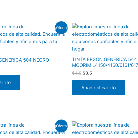
El
El
¡Oferta!
precio
precio
original
actual
era:
es:
$4.5.
$3.5.
TINTA EPSON GENERICA 544
GENERICA 504 NEGRO
MOORIM L4150/4160/6161/617
$
4.5
$
3.5
arrito
Añadir al carrito
El
El
¡Oferta!
precio
precio
original
actual