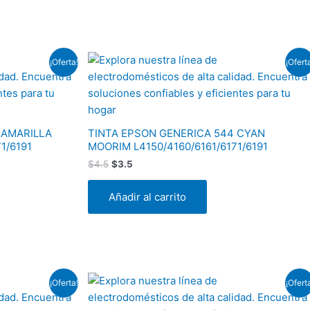
El
El
¡Oferta!
¡Ofert
precio
precio
original
actual
era:
es:
$4.5.
$3.5.
 AMARILLA
TINTA EPSON GENERICA 544 CYAN
1/6191
MOORIM L4150/4160/6161/6171/6191
$
4.5
$
3.5
Añadir al carrito
El
El
¡Oferta!
¡Ofert
precio
precio
original
actual