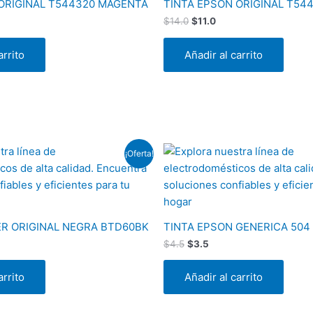
ORIGINAL T544320 MAGENTA
TINTA EPSON ORIGINAL T54
$
14.0
$
11.0
arrito
Añadir al carrito
El
El
¡Oferta!
io
precio
precio
al
original
actual
era:
es:
5.
$4.5.
$3.5.
R ORIGINAL NEGRA BTD60BK
TINTA EPSON GENERICA 504
$
4.5
$
3.5
arrito
Añadir al carrito