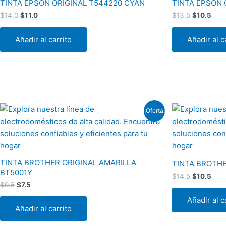
TINTA EPSON ORIGINAL T544220 CYAN
TINTA EPSON 
$
14.0
$
11.0
$
13.5
$
10.5
Añadir al carrito
Añadir al c
El
El
El
El
¡Oferta!
precio
precio
precio
prec
original
actual
original
actu
era:
es:
era:
es:
$9.5.
$7.5.
$14.5.
$10.
TINTA BROTHER ORIGINAL AMARILLA
TINTA BROTHE
BT5001Y
$
14.5
$
10.5
$
9.5
$
7.5
Añadir al c
Añadir al carrito