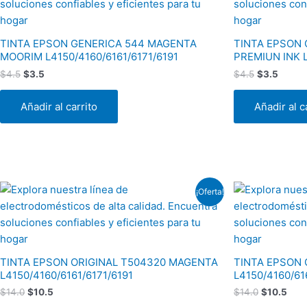
era:
es:
era:
es:
$4.5.
$3.5.
$4.5.
$3.5.
TINTA EPSON GENERICA 544 MAGENTA
TINTA EPSON 
MOORIM L4150/4160/6161/6171/6191
PREMIUN INK L
$
4.5
$
3.5
$
4.5
$
3.5
Añadir al carrito
Añadir al c
El
El
El
El
¡Oferta!
precio
precio
precio
prec
original
actual
original
actu
era:
es:
era:
es:
$14.0.
$10.5.
$14.0.
$10.
TINTA EPSON ORIGINAL T504320 MAGENTA
TINTA EPSON 
L4150/4160/6161/6171/6191
L4150/4160/61
$
14.0
$
10.5
$
14.0
$
10.5