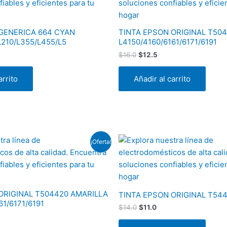
era:
es:
$16.0.
$12.5.
GENERICA 664 CYAN
TINTA EPSON ORIGINAL T50
210/L355/L455/L5
L4150/4160/6161/6171/6191
$
16.0
$
12.5
arrito
Añadir al carrito
El
El
¡Oferta!
io
precio
precio
al
original
actual
era:
es:
5.
$14.0.
$11.0.
ORIGINAL T504420 AMARILLA
TINTA EPSON ORIGINAL T54
61/6171/6191
$
14.0
$
11.0