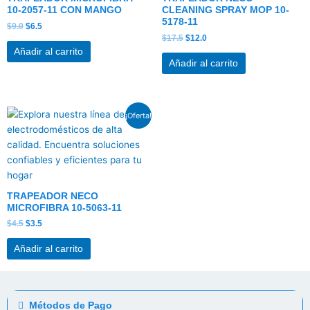
10-2057-11 CON MANGO
CLEANING SPRAY MOP 10-
5178-11
$
9.0
$
6.5
$
17.5
$
12.0
Añadir al carrito
Añadir al carrito
El
El
¡Oferta!
precio
precio
original
actual
era:
es:
$4.5.
$3.5.
TRAPEADOR NECO
MICROFIBRA 10-5063-11
$
4.5
$
3.5
Añadir al carrito
Métodos de Pago