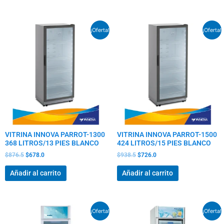
El
El
El
El
¡Oferta!
¡Oferta!
precio
precio
precio
precio
original
actual
original
actual
era:
es:
era:
es:
$876.5.
$678.0.
$938.5.
$726.0.
VITRINA INNOVA PARROT-1300
VITRINA INNOVA PARROT-1500
368 LITROS/13 PIES BLANCO
424 LITROS/15 PIES BLANCO
$
876.5
$
678.0
$
938.5
$
726.0
Añadir al carrito
Añadir al carrito
El
El
El
El
¡Oferta!
¡Oferta!
precio
precio
precio
precio
original
actual
original
actual