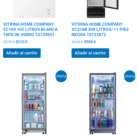
VITRINA HOME COMPANY
VITRINA HOME COMPANY
SC109 102 LITROS BLANCA
SC316B 309 LITROS/ 11 PIES
TAPA DE VIDRIO 10129651
NEGRA 10122872
$
278.0
$
215.0
$
646.0
$
500.0
Añadir al carrito
Añadir al carrito
El
El
El
El
¡Oferta!
¡Oferta!
precio
precio
precio
precio
original
actual
original
actual
era:
es:
era:
es:
$864.5.
$669.0.
$1,040.0.
$805.0.