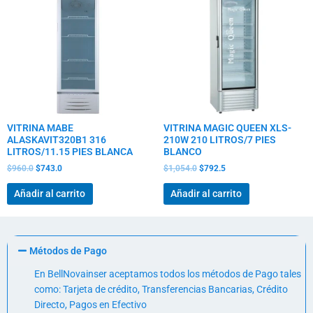
era:
es:
era:
es:
$960.0.
$743.0.
$1,054.0.
$792.5.
VITRINA MABE
VITRINA MAGIC QUEEN XLS-
ALASKAVIT320B1 316
210W 210 LITROS/7 PIES
LITROS/11.15 PIES BLANCA
BLANCO
$
960.0
$
743.0
$
1,054.0
$
792.5
Añadir al carrito
Añadir al carrito
Métodos de Pago
En BellNovainser aceptamos todos los métodos de Pago tales
como: Tarjeta de crédito, Transferencias Bancarias, Crédito
Directo, Pagos en Efectivo