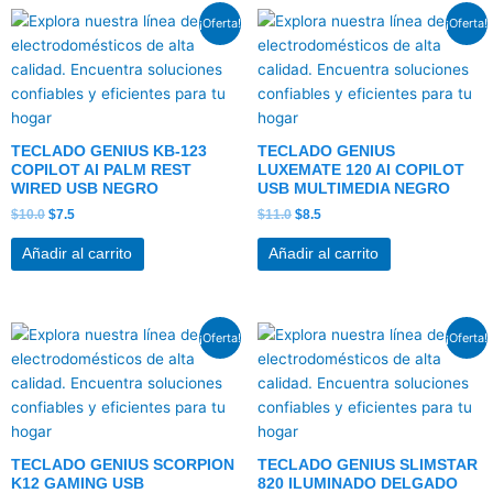
El
El
El
El
¡Oferta!
¡Oferta!
precio
precio
precio
precio
original
actual
original
actual
era:
es:
era:
es:
$10.0.
$7.5.
$11.0.
$8.5.
TECLADO GENIUS KB-123
TECLADO GENIUS
COPILOT AI PALM REST
LUXEMATE 120 AI COPILOT
WIRED USB NEGRO
USB MULTIMEDIA NEGRO
$
10.0
$
7.5
$
11.0
$
8.5
Añadir al carrito
Añadir al carrito
El
El
El
El
¡Oferta!
¡Oferta!
precio
precio
precio
precio
original
actual
original
actual
era:
es:
era:
es:
$26.5.
$20.5.
$12.0.
$9.5.
TECLADO GENIUS SCORPION
TECLADO GENIUS SLIMSTAR
K12 GAMING USB
820 ILUMINADO DELGADO