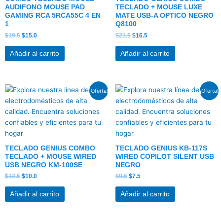
AUDIFONO MOUSE PAD
TECLADO + MOUSE LUXE
GAMING RCA 5RCA55C 4 EN
MATE USB-A OPTICO NEGRO
1
Q8100
$
19.5
$
15.0
$
21.5
$
16.5
Añadir al carrito
Añadir al carrito
El
El
El
El
¡Oferta!
¡Oferta!
precio
precio
precio
precio
original
actual
original
actual
era:
es:
era:
es:
$12.5.
$10.0.
$9.5.
$7.5.
TECLADO GENIUS COMBO
TECLADO GENIUS KB-117S
TECLADO + MOUSE WIRED
WIRED COPILOT SILENT USB
USB NEGRO KM-100SE
NEGRO
$
12.5
$
10.0
$
9.5
$
7.5
Añadir al carrito
Añadir al carrito