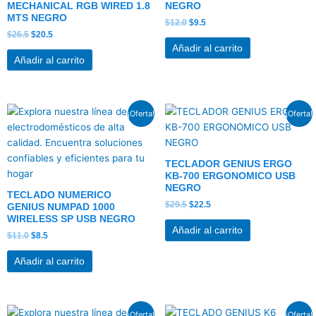
MECHANICAL RGB WIRED 1.8
NEGRO
MTS NEGRO
$
12.0
$
9.5
$
26.5
$
20.5
Añadir al carrito
Añadir al carrito
El
El
El
El
¡Oferta!
¡Oferta!
precio
precio
precio
precio
original
actual
original
actual
era:
es:
era:
es:
$11.0.
$8.5.
$29.5.
$22.5.
TECLADOR GENIUS ERGO
KB-700 ERGONOMICO USB
NEGRO
TECLADO NUMERICO
$
29.5
$
22.5
GENIUS NUMPAD 1000
WIRELESS SP USB NEGRO
Añadir al carrito
$
11.0
$
8.5
Añadir al carrito
El
El
El
El
¡Oferta!
¡Oferta!