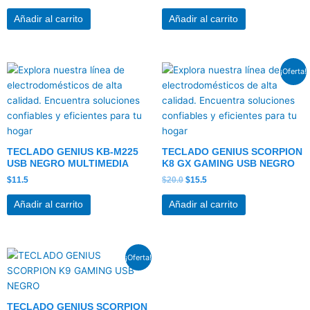
Añadir al carrito
Añadir al carrito
El
El
¡Oferta!
precio
precio
original
actual
era:
es:
$20.0.
$15.5.
TECLADO GENIUS KB-M225
TECLADO GENIUS SCORPION
USB NEGRO MULTIMEDIA
K8 GX GAMING USB NEGRO
$
11.5
$
20.0
$
15.5
Añadir al carrito
Añadir al carrito
El
El
¡Oferta!
precio
precio
original
actual
era:
es:
$34.0.
$25.0.
TECLADO GENIUS SCORPION