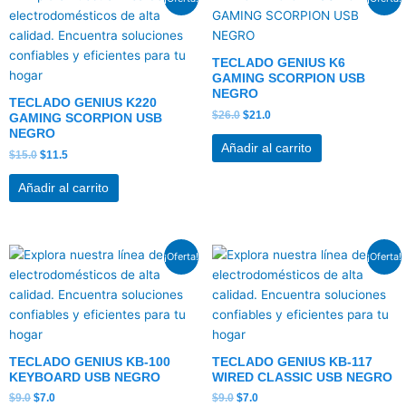
precio
precio
precio
precio
original
actual
original
actual
era:
es:
era:
es:
$15.0.
$11.5.
$26.0.
$21.0.
TECLADO GENIUS K6
GAMING SCORPION USB
NEGRO
TECLADO GENIUS K220
$
26.0
$
21.0
GAMING SCORPION USB
NEGRO
Añadir al carrito
$
15.0
$
11.5
Añadir al carrito
El
El
El
El
¡Oferta!
¡Oferta!
precio
precio
precio
precio
original
actual
original
actual
era:
es:
era:
es:
$9.0.
$7.0.
$9.0.
$7.0.
TECLADO GENIUS KB-100
TECLADO GENIUS KB-117
KEYBOARD USB NEGRO
WIRED CLASSIC USB NEGRO
$
9.0
$
7.0
$
9.0
$
7.0