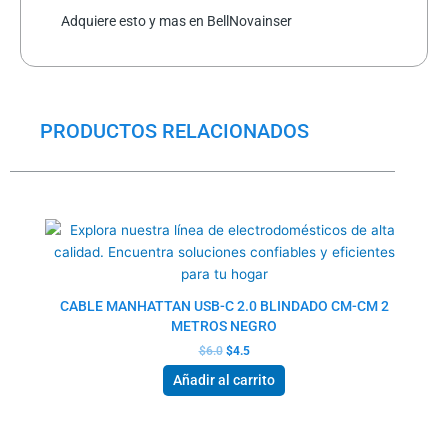
Adquiere esto y mas en BellNovainser
PRODUCTOS RELACIONADOS
El
El
precio
precio
original
actual
era:
es:
$6.0.
$4.5.
CABLE MANHATTAN USB-C 2.0 BLINDADO CM-CM 2
METROS NEGRO
$
6.0
$
4.5
Añadir al carrito