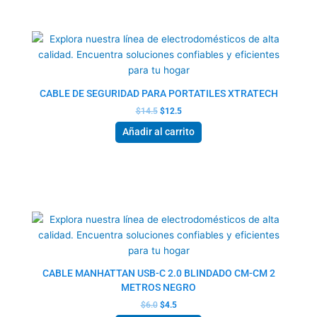
El
El
precio
precio
original
actual
era:
es:
$14.5.
$12.5.
CABLE DE SEGURIDAD PARA PORTATILES XTRATECH
$
14.5
$
12.5
Añadir al carrito
El
El
precio
precio
original
actual
era:
es:
$6.0.
$4.5.
CABLE MANHATTAN USB-C 2.0 BLINDADO CM-CM 2
METROS NEGRO
$
6.0
$
4.5