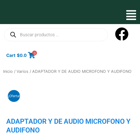
Ir
al
Mai
contenido
Men
Búsqueda
de
productos
0
Cart
$
0.0
Inicio
/
Varios
/ ADAPTADOR Y DE AUDIO MICROFONO Y AUDIFONO
¡Oferta!
ADAPTADOR Y DE AUDIO MICROFONO Y
AUDIFONO