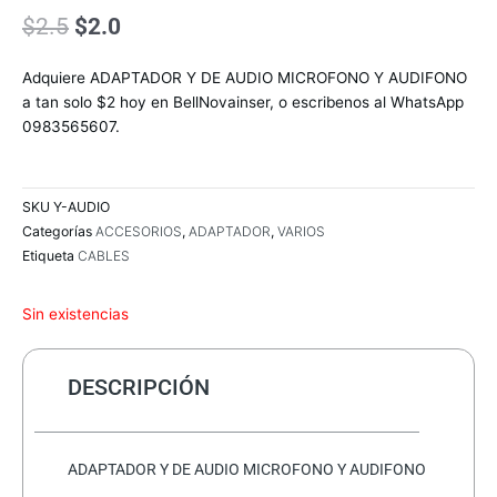
El
El
$
2.5
$
2.0
precio
precio
original
actual
Adquiere ADAPTADOR Y DE AUDIO MICROFONO Y AUDIFONO
era:
es:
a tan solo $2 hoy en BellNovainser, o escribenos al WhatsApp
$2.5.
$2.0.
0983565607.
SKU
Y-AUDIO
Categorías
ACCESORIOS
,
ADAPTADOR
,
VARIOS
Etiqueta
CABLES
Sin existencias
DESCRIPCIÓN
ADAPTADOR Y DE AUDIO MICROFONO Y AUDIFONO