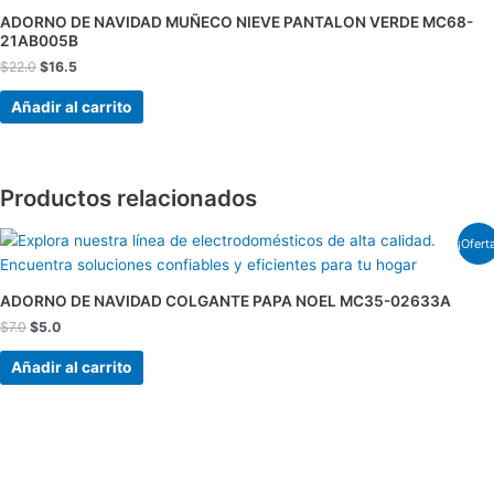
era:
es:
ADORNO DE NAVIDAD MUÑECO NIEVE PANTALON VERDE MC68-
$22.0.
$16.5.
21AB005B
$
22.0
$
16.5
Añadir al carrito
Productos relacionados
El
El
¡Ofert
precio
precio
original
actual
era:
es:
ADORNO DE NAVIDAD COLGANTE PAPA NOEL MC35-02633A
$7.0.
$5.0.
$
7.0
$
5.0
Añadir al carrito