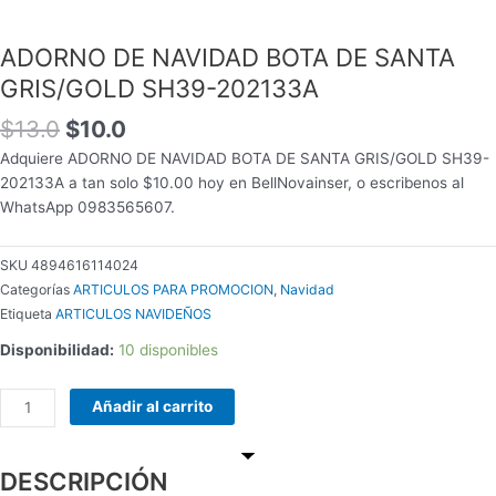
$13.0.
$10.0.
INALAMBRICO
cantidad
ADORNO DE NAVIDAD BOTA DE SANTA
GRIS/GOLD SH39-202133A
$
13.0
$
10.0
Adquiere ADORNO DE NAVIDAD BOTA DE SANTA GRIS/GOLD SH39-
202133A a tan solo $10.00 hoy en BellNovainser, o escribenos al
WhatsApp 0983565607.
SKU
4894616114024
Categorías
ARTICULOS PARA PROMOCION
,
Navidad
Etiqueta
ARTICULOS NAVIDEÑOS
Disponibilidad:
10 disponibles
Añadir al carrito
DESCRIPCIÓN