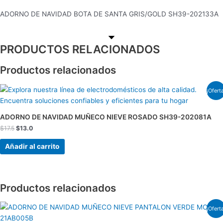
ADORNO DE NAVIDAD BOTA DE SANTA GRIS/GOLD SH39-202133A
PRODUCTOS RELACIONADOS
Productos relacionados
El
El
¡Ofert
precio
precio
original
actual
era:
es:
ADORNO DE NAVIDAD MUÑECO NIEVE ROSADO SH39-202081A
$17.5.
$13.0.
$
17.5
$
13.0
Añadir al carrito
Productos relacionados
El
El
¡Ofert
precio
precio
original
actual