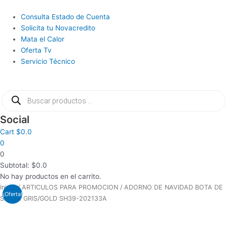
Ir
al
Main
Consulta Estado de Cuenta
contenido
Menu
Solicita tu Novacredito
Mata el Calor
Oferta Tv
Servicio Técnico
Búsqueda
de
productos
Social
Cart
$
0.0
0
0
Subtotal:
$
0.0
No hay productos en el carrito.
El
El
COMBO
Inicio
/
ARTICULOS PARA PROMOCION
/ ADORNO DE NAVIDAD BOTA DE
¡Oferta!
precio
precio
TECLADO/MOUSE
SANTA GRIS/GOLD SH39-202133A
original
actual
MANHATTAN
era:
es:
178990