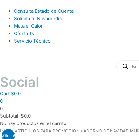
Ir
al
Main
Consulta Estado de Cuenta
contenido
Menu
Solicita tu Novacredito
Mata el Calor
Oferta Tv
Servicio Técnico
Búsqueda
de
productos
Social
Cart
$
0.0
0
0
Subtotal:
$
0.0
No hay productos en el carrito.
El
El
PARLANTES
Inicio
/
ARTICULOS PARA PROMOCION
/ ADORNO DE NAVIDAD MUÑ
¡Oferta!
precio
precio
WOOU