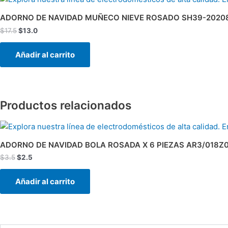
precio
precio
original
actual
ADORNO DE NAVIDAD MUÑECO NIEVE ROSADO SH39-2020
era:
es:
$
17.5
$
13.0
$17.5.
$13.0.
Añadir al carrito
Productos relacionados
El
El
precio
precio
original
actual
ADORNO DE NAVIDAD BOLA ROSADA X 6 PIEZAS AR3/018Z
era:
es:
$
3.5
$
2.5
$3.5.
$2.5.
Añadir al carrito