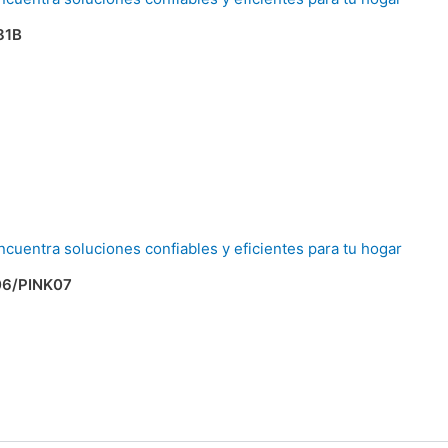
81B
06/PINK07