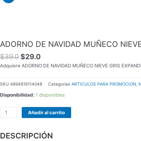
original
actual
WOOU
era:
es:
PULSE
$39.0.
$29.0.
A3
PATG-
25-
ADORNO DE NAVIDAD MUÑECO NIEVE
12
PORTABLE
$
39.0
$
29.0
VARIOS
Adquiere ADORNO DE NAVIDAD MUÑECO NIEVE GRIS EXPANDIBLE 
COLORES
cantidad
SKU
4894616114048
Categorías
ARTICULOS PARA PROMOCION
,
N
Disponibilidad:
1 disponibles
Añadir al carrito
DESCRIPCIÓN