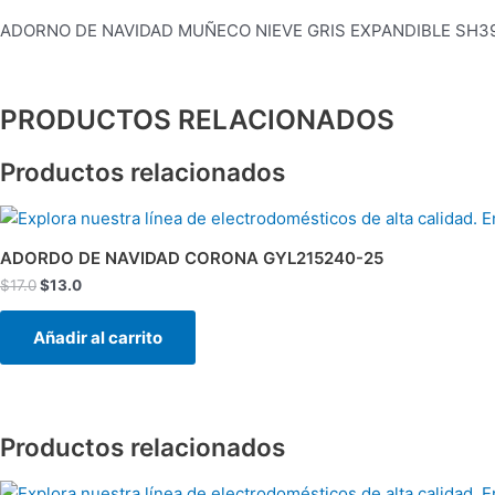
ADORNO DE NAVIDAD MUÑECO NIEVE GRIS EXPANDIBLE SH39-
PRODUCTOS RELACIONADOS
Productos relacionados
El
El
precio
precio
original
actual
ADORDO DE NAVIDAD CORONA GYL215240-25
era:
es:
$
17.0
$
13.0
$17.0.
$13.0.
Añadir al carrito
Productos relacionados
El
El