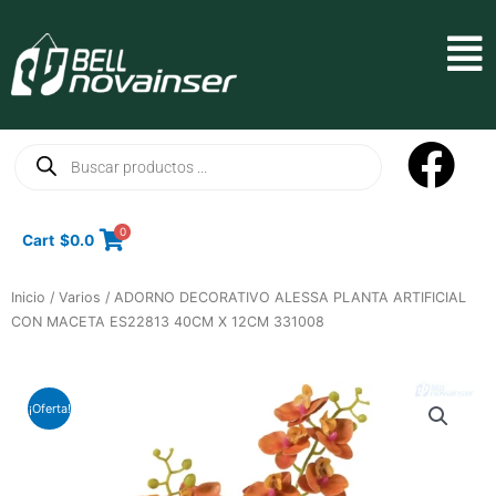
Ir
al
Mai
contenido
Men
Búsqueda
de
productos
0
Cart
$
0.0
Inicio
/
Varios
/ ADORNO DECORATIVO ALESSA PLANTA ARTIFICIAL
CON MACETA ES22813 40CM X 12CM 331008
¡Oferta!