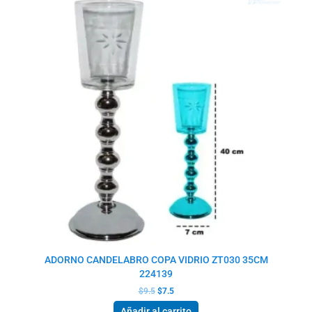
era:
es:
$9.5.
$7.5.
ADORNO CANDELABRO COPA VIDRIO ZT030 35CM
224139
$
9.5
$
7.5
Añadir al carrito