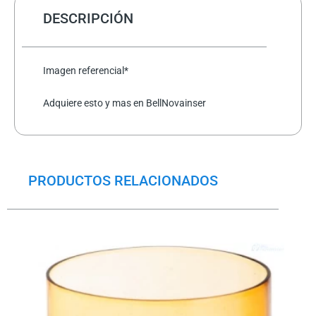
DESCRIPCIÓN
Imagen referencial*
Adquiere esto y mas en BellNovainser
PRODUCTOS RELACIONADOS
El
El
precio
precio
original
actual
era:
es:
$12.5.
$9.0.