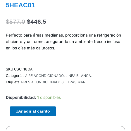
5HEAC01
El
El
$
577.0
$
446.5
precio
precio
original
actual
Perfecto para áreas medianas, proporciona una refrigeración
era:
es:
eficiente y uniforme, asegurando un ambiente fresco incluso
$577.0.
$446.5.
en los días más calurosos.
SKU
CSC-18OA
Categorías
AIRE ACONDICIONADO
,
LINEA BLANCA.
Etiqueta
AIRES ACONDICIONADOS OTRAS MAR
Disponibilidad:
1 disponibles
ENCLOUSER
Añadir al carrito
TERRAX
3.5
SATA