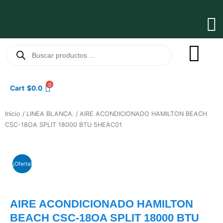
Ir
al
Ma
contenido
Me
Búsqueda
de
productos
0
Cart
$
0.0
Inicio
/
LINEA BLANCA.
/ AIRE ACONDICIONADO HAMILTON BEACH
CSC-18OA SPLIT 18000 BTU 5HEAC01
¡Oferta!
AIRE ACONDICIONADO HAMILTON
BEACH CSC-18OA SPLIT 18000 BTU