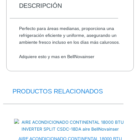
USB
DESCRIPCIÓN
2.0
cantidad
Perfecto para áreas medianas, proporciona una
refrigeración eficiente y uniforme, asegurando un
ambiente fresco incluso en los días más calurosos.
Adquiere esto y mas en BellNovainser
PRODUCTOS RELACIONADOS
El
El
precio
precio
original
actual
era:
es:
$623.0.
$475.0.
AIRE ACONDICIONADO CONTINENTAL 18000 BTU