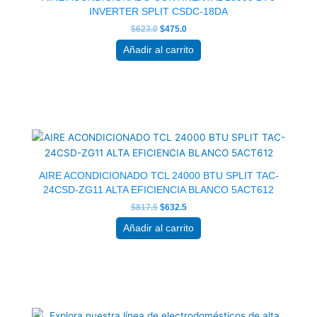
INVERTER SPLIT CSDC-18DA
$
623.0
$
475.0
Añadir al carrito
El
El
precio
precio
original
actual
era:
es:
$817.5.
$632.5.
AIRE ACONDICIONADO TCL 24000 BTU SPLIT TAC-
24CSD-ZG11 ALTA EFICIENCIA BLANCO 5ACT612
$
817.5
$
632.5
Añadir al carrito
El
El
precio
precio
original
actual