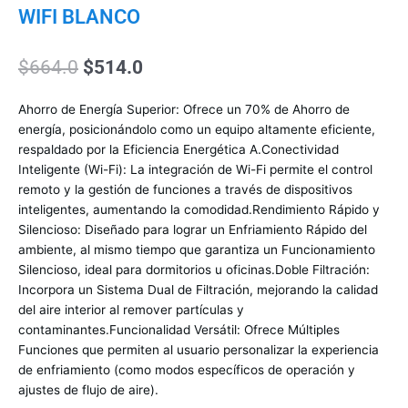
WIFI BLANCO
El
El
$
664.0
$
514.0
precio
precio
original
actual
Ahorro de Energía Superior: Ofrece un 70% de Ahorro de
era:
es:
energía, posicionándolo como un equipo altamente eficiente,
$664.0.
$514.0.
respaldado por la Eficiencia Energética A.Conectividad
Inteligente (Wi-Fi): La integración de Wi-Fi permite el control
remoto y la gestión de funciones a través de dispositivos
inteligentes, aumentando la comodidad.Rendimiento Rápido y
Silencioso: Diseñado para lograr un Enfriamiento Rápido del
ambiente, al mismo tiempo que garantiza un Funcionamiento
Silencioso, ideal para dormitorios u oficinas.Doble Filtración:
Incorpora un Sistema Dual de Filtración, mejorando la calidad
del aire interior al remover partículas y
contaminantes.Funcionalidad Versátil: Ofrece Múltiples
Funciones que permiten al usuario personalizar la experiencia
de enfriamiento (como modos específicos de operación y
ajustes de flujo de aire).