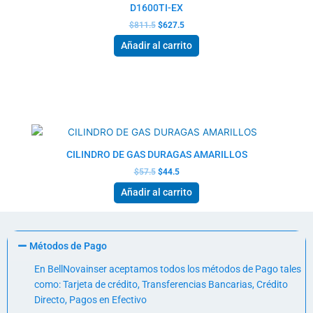
D1600TI-EX
$
811.5
$
627.5
Añadir al carrito
El
El
precio
precio
original
actual
era:
es:
$57.5.
$44.5.
CILINDRO DE GAS DURAGAS AMARILLOS
$
57.5
$
44.5
Añadir al carrito
Métodos de Pago
En BellNovainser aceptamos todos los métodos de Pago tales
como: Tarjeta de crédito, Transferencias Bancarias, Crédito
Directo, Pagos en Efectivo