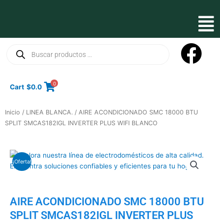
Ir
al
Mai
contenido
Men
Búsqueda
de
productos
0
Cart
$
0.0
Inicio
/
LINEA BLANCA.
/ AIRE ACONDICIONADO SMC 18000 BTU
SPLIT SMCAS182IGL INVERTER PLUS WIFI BLANCO
¡Oferta!
AIRE ACONDICIONADO SMC 18000 BTU
SPLIT SMCAS182IGL INVERTER PLUS