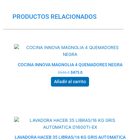
PRODUCTOS RELACIONADOS
El
El
precio
precio
original
actual
era:
es:
$646.0.
$475.0.
COCINA INNOVA MAGNOLIA 4 QUEMADORES NEGRA
$
646.0
$
475.0
Añadir al carrito
El
El
precio
precio
original
actual
era:
es:
$811.5.
$627.5.
LAVADORA HACEB 35 LIBRAS/16 KG GRIS AUTOMATICA