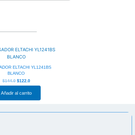
El
El
precio
precio
original
actual
era:
es:
$144.0.
$122.0.
ADOR ELTACHI YL1241BS
BLANCO
$
144.0
$
122.0
Añadir al carrito