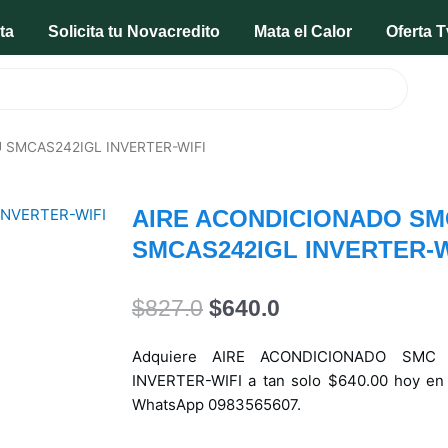
ta
Solicita tu Novacredito
Mata el Calor
Oferta T
 SMCAS242IGL INVERTER-WIFI
AIRE ACONDICIONADO SMC
SMCAS242IGL INVERTER-W
El
El
$
827.0
$
640.0
precio
precio
original
actual
Adquiere AIRE ACONDICIONADO SMC
era:
es:
INVERTER-WIFI a tan solo $640.00 hoy en 
$827.0.
$640.0.
WhatsApp 0983565607.