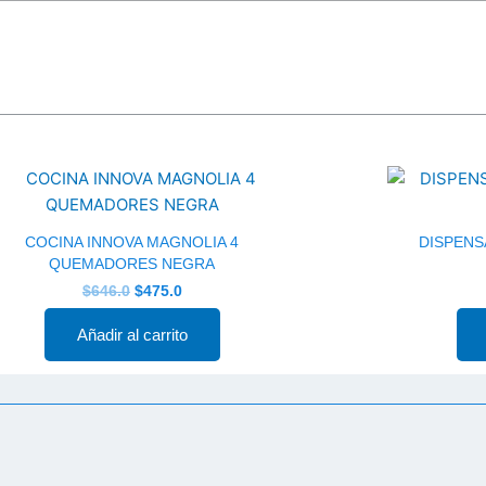
El
El
precio
precio
original
actual
era:
es:
$646.0.
$475.0.
COCINA INNOVA MAGNOLIA 4
DISPENS
QUEMADORES NEGRA
$
646.0
$
475.0
Añadir al carrito