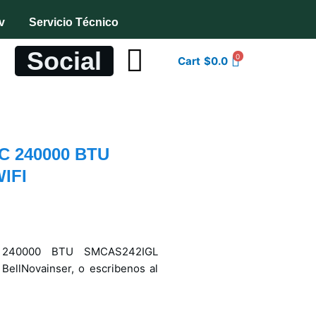
v
Servicio Técnico
Social
0
Cart
$
0.0
 240000 BTU
IFI
 240000 BTU SMCAS242IGL
BellNovainser, o escribenos al