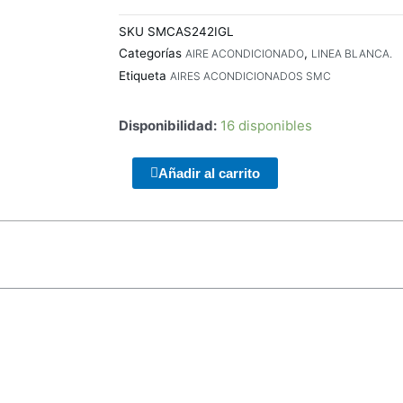
SKU
SMCAS242IGL
Categorías
,
AIRE ACONDICIONADO
LINEA BLANCA.
Etiqueta
AIRES ACONDICIONADOS SMC
Disponibilidad:
16 disponibles
ENCLOUSER
Añadir al carrito
TERRAX
3.5
SATA
USB
2.0
cantidad