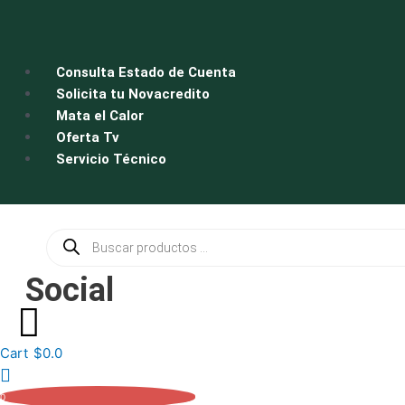
Ir
al
contenido
Consulta Estado de Cuenta
Solicita tu Novacredito
Mata el Calor
Oferta Tv
Servicio Técnico
Búsqueda
de
productos
Social
Cart
$
0.0
0