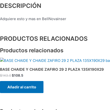
DESCRIPCIÓN
Adquiere esto y mas en BellNovainser
PRODUCTOS RELACIONADOS
Productos relacionados
El
El
precio
precio
original
actual
BASE CHAIDE Y CHAIDE ZAFIRO 29 2 PLAZA 135X190X29
era:
es:
$
143.0
$
108.5
$143.0.
$108.5.
Añadir al carrito