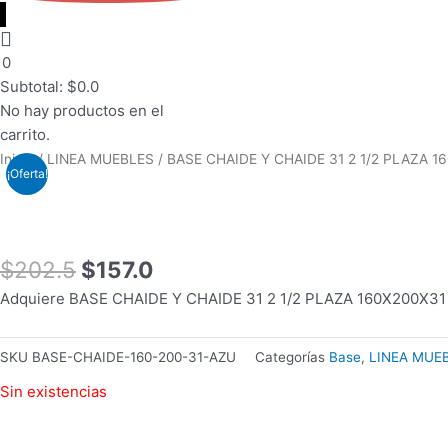
0
Subtotal:
$
0.0
No hay productos en el
carrito.
El
El
Inicio
/
LINEA MUEBLES
/ BASE CHAIDE Y CHAIDE 31 2 1/2 PLAZA 1
¡Oferta!
precio
precio
original
actual
era:
es:
$202.5.
$157.0.
$
202.5
$
157.0
Adquiere BASE CHAIDE Y CHAIDE 31 2 1/2 PLAZA 160X200X31 TA
SKU
BASE-CHAIDE-160-200-31-AZU
Categorías
Base
,
LINEA MUE
Sin existencias