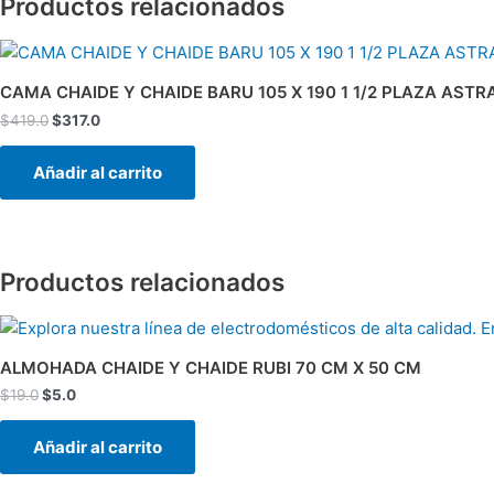
Productos relacionados
El
El
precio
precio
original
actual
CAMA CHAIDE Y CHAIDE BARU 105 X 190 1 1/2 PLAZA ASTR
era:
es:
$
419.0
$
317.0
$419.0.
$317.0.
Añadir al carrito
Productos relacionados
El
El
precio
precio
original
actual
ALMOHADA CHAIDE Y CHAIDE RUBI 70 CM X 50 CM
era:
es:
$
19.0
$
5.0
$19.0.
$5.0.
Añadir al carrito