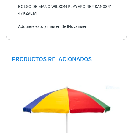
BOLSO DE MANO WILSON PLAYERO REF SAN0841
47X29CM
Adquiere esto y mas en BellNovainser
PRODUCTOS RELACIONADOS
El
El
precio
precio
original
actual
era:
es:
$44.0.
$32.5.