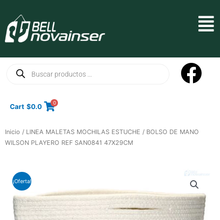
Ir
al
Mai
contenido
Men
Búsqueda
de
productos
0
Cart
$
0.0
Inicio
/
LINEA MALETAS MOCHILAS ESTUCHE
/ BOLSO DE MANO
WILSON PLAYERO REF SAN0841 47X29CM
¡Oferta!