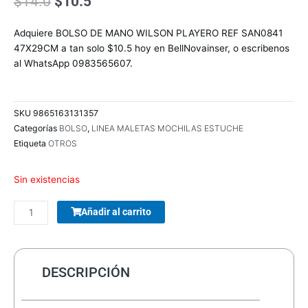
El
El
$
14.0
$
10.5
precio
precio
original
actual
Adquiere BOLSO DE MANO WILSON PLAYERO REF SAN0841
era:
es:
47X29CM a tan solo $10.5 hoy en BellNovainser, o escribenos
$14.0.
$10.5.
al WhatsApp 0983565607.
SKU
9865163131357
Categorías
BOLSO
,
LINEA MALETAS MOCHILAS ESTUCHE
Etiqueta
OTROS
Sin existencias
COMBO
Añadir al carrito
TECLADO/MOUSE
MANHATTAN
178990
INALAMBRICO
DESCRIPCIÓN
cantidad