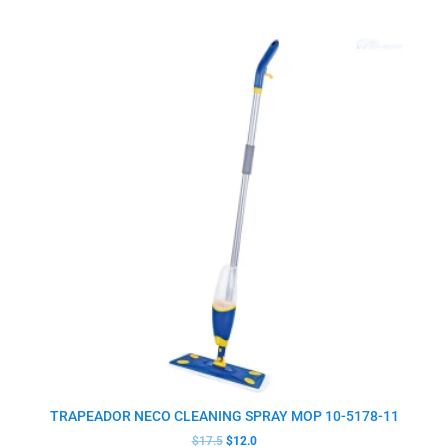
El
El
precio
precio
original
actual
era:
es:
$17.5.
$12.0.
TRAPEADOR NECO CLEANING SPRAY MOP 10-5178-11
$
17.5
$
12.0