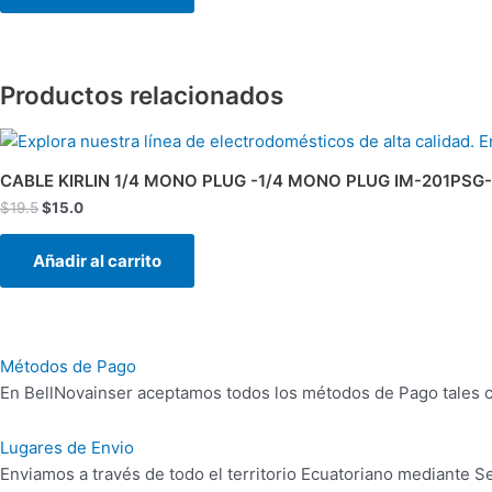
Productos relacionados
El
El
precio
precio
original
actual
CABLE KIRLIN 1/4 MONO PLUG -1/4 MONO PLUG IM-201PS
era:
es:
$
19.5
$
15.0
$19.5.
$15.0.
Añadir al carrito
Métodos de Pago
En BellNovainser aceptamos todos los métodos de Pago tales co
Lugares de Envio
Enviamos a través de todo el territorio Ecuatoriano mediante 