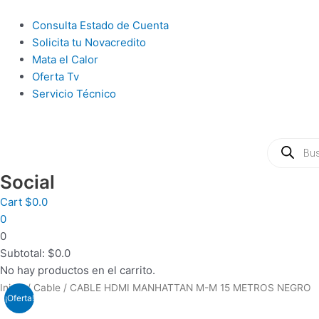
Ir
al
Main
Consulta Estado de Cuenta
contenido
Menu
Solicita tu Novacredito
Mata el Calor
Oferta Tv
Servicio Técnico
Búsqueda
de
productos
Social
Cart
$
0.0
0
0
Subtotal:
$
0.0
No hay productos en el carrito.
Inicio
/
Cable
/ CABLE HDMI MANHATTAN M-M 15 METROS NEGRO
¡Oferta!