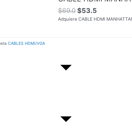
original
actual
era:
es:
$
69.0
$
53.5
$69.0.
$53.5.
Adquiere CABLE HDMI MANHATTAN 
ueta
CABLES HDMI/VGA