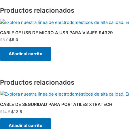
Productos relacionados
El
El
precio
precio
original
actual
CABLE GE USB DE MICRO A USB PARA VIAJES 94329
era:
es:
$
6.0
$
5.0
$6.0.
$5.0.
Añadir al carrito
Productos relacionados
El
El
precio
precio
original
actual
CABLE DE SEGURIDAD PARA PORTATILES XTRATECH
era:
es:
$
14.5
$
12.5
$14.5.
$12.5.
Añadir al carrito