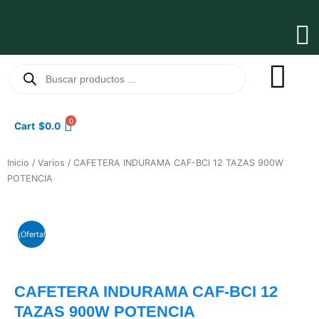
Ir
al
Ma
contenido
Me
Búsqueda
de
productos
0
Cart
$
0.0
Inicio
/
Varios
/ CAFETERA INDURAMA CAF-BCI 12 TAZAS 900W
POTENCIA
¡Oferta!
CAFETERA INDURAMA CAF-BCI 12
TAZAS 900W POTENCIA