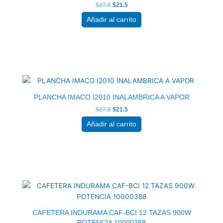
$
27.5
$
21.5
Añadir al carrito
El
El
precio
precio
original
actual
era:
es:
$27.5.
$21.5.
PLANCHA IMACO I2010 INALAMBRICA A VAPOR
$
27.5
$
21.5
Añadir al carrito
El
El
precio
precio
original
actual
era:
es:
$46.0.
$35.5.
CAFETERA INDURAMA CAF-BCI 12 TAZAS 900W
POTENCIA 10000388