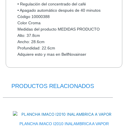
• Regulación del concentrado del café
• Apagado automático después de 40 minutos
Código 10000388
Color Croma
Medidas del producto MEDIDAS PRODUCTO
Alto: 37.8cm
Ancho: 28.6cm
Profundidad: 22.6cm
Adquiere esto y mas en BellNovainser
PRODUCTOS RELACIONADOS
El
El
precio
precio
original
actual
era:
es:
$27.5.
$21.5.
PLANCHA IMACO I2010 INALAMBRICA A VAPOR