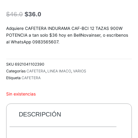
El
El
$
46.0
$
36.0
precio
precio
original
actual
Adquiere CAFETERA INDURAMA CAF-BCI 12 TAZAS 900W
era:
es:
POTENCIA a tan solo $36 hoy en BellNovainser, o escribenos
$46.0.
$36.0.
al WhatsApp 0983565607.
SKU
6921041102390
Categorías
CAFETERA
,
LINEA IMACO
,
VARIOS
Etiqueta
CAFETERA
Sin existencias
DESCRIPCIÓN