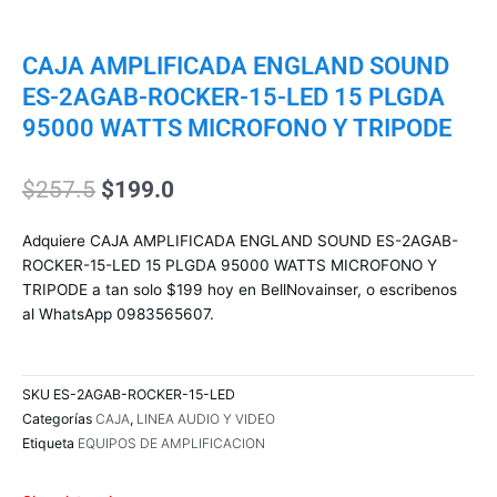
CAJA AMPLIFICADA ENGLAND SOUND
ES-2AGAB-ROCKER-15-LED 15 PLGDA
95000 WATTS MICROFONO Y TRIPODE
El
El
$
257.5
$
199.0
precio
precio
original
actual
Adquiere CAJA AMPLIFICADA ENGLAND SOUND ES-2AGAB-
era:
es:
ROCKER-15-LED 15 PLGDA 95000 WATTS MICROFONO Y
$257.5.
$199.0.
TRIPODE a tan solo $199 hoy en BellNovainser, o escribenos
al WhatsApp 0983565607.
SKU
ES-2AGAB-ROCKER-15-LED
Categorías
CAJA
,
LINEA AUDIO Y VIDEO
Etiqueta
EQUIPOS DE AMPLIFICACION