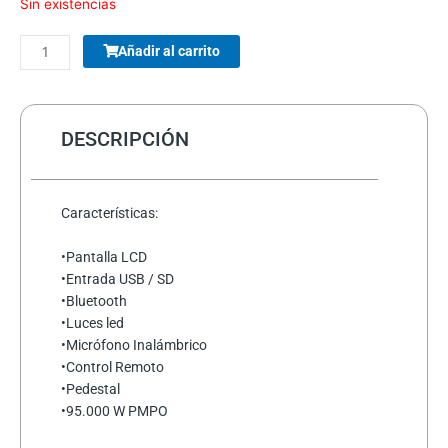
Sin existencias
PARLANTES
Añadir al carrito
WOOU
WOOU
PULSE
A3
DESCRIPCIÓN
PATG-
25-
12
Características:
PORTABLE
VARIOS
•Pantalla LCD
COLORES
•Entrada USB / SD
cantidad
•Bluetooth
•Luces led
•Micrófono Inalámbrico
•Control Remoto
•Pedestal
•95.000 W PMPO