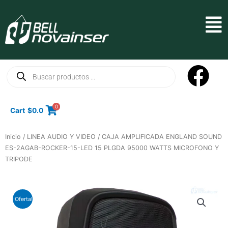
Ir
al
Mai
contenido
Men
Búsqueda
de
productos
0
Cart
$
0.0
Inicio
/
LINEA AUDIO Y VIDEO
/ CAJA AMPLIFICADA ENGLAND SOUND
ES-2AGAB-ROCKER-15-LED 15 PLGDA 95000 WATTS MICROFONO Y
TRIPODE
¡Oferta!