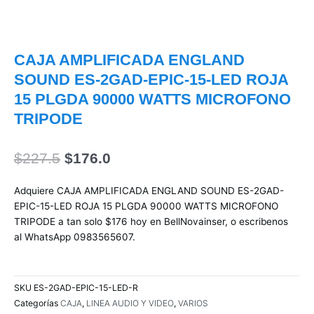
CAJA AMPLIFICADA ENGLAND
SOUND ES-2GAD-EPIC-15-LED ROJA
15 PLGDA 90000 WATTS MICROFONO
TRIPODE
El
El
$
227.5
$
176.0
precio
precio
original
actual
Adquiere CAJA AMPLIFICADA ENGLAND SOUND ES-2GAD-
era:
es:
EPIC-15-LED ROJA 15 PLGDA 90000 WATTS MICROFONO
$227.5.
$176.0.
TRIPODE a tan solo $176 hoy en BellNovainser, o escribenos
al WhatsApp 0983565607.
SKU
ES-2GAD-EPIC-15-LED-R
Categorías
CAJA
,
LINEA AUDIO Y VIDEO
,
VARIOS