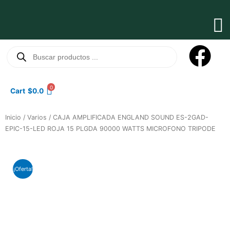
Ir
al
Ma
contenido
Me
Búsqueda
de
productos
0
Cart
$
0.0
Inicio
/
Varios
/ CAJA AMPLIFICADA ENGLAND SOUND ES-2GAD-
EPIC-15-LED ROJA 15 PLGDA 90000 WATTS MICROFONO TRIPODE
¡Oferta!