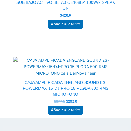
SUB BAJO ACTIVO BETA3 OE108BA 100W/2 SPEAK
ON
$
420.0
Añadir al carrito
El
El
precio
precio
original
actual
era:
es:
$377.5.
$292.0.
CAJA AMPLIFICADA ENGLAND SOUND ES-
POWERMAX-15-DJ-PRO 15 PLGDA 500 RMS
MICROFONO
$
377.5
$
292.0
Añadir al carrito