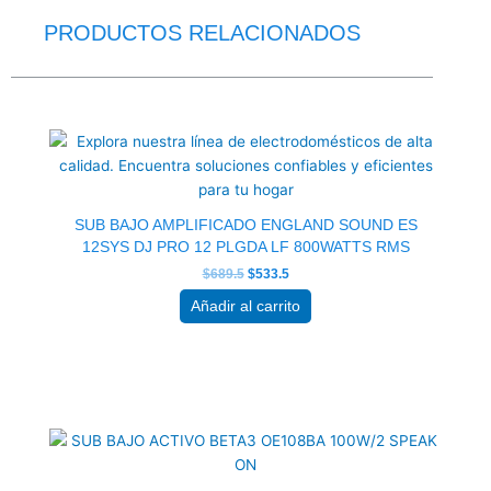
PRODUCTOS RELACIONADOS
El
El
precio
precio
original
actual
era:
es:
$689.5.
$533.5.
SUB BAJO AMPLIFICADO ENGLAND SOUND ES
12SYS DJ PRO 12 PLGDA LF 800WATTS RMS
$
689.5
$
533.5
Añadir al carrito