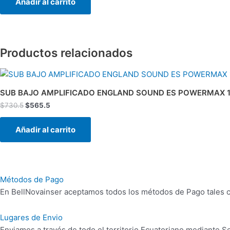
Añadir al carrito
Productos relacionados
El
El
precio
precio
original
actual
SUB BAJO AMPLIFICADO ENGLAND SOUND ES POWERMAX 1
era:
es:
$
730.5
$
565.5
$730.5.
$565.5.
Añadir al carrito
Métodos de Pago
En BellNovainser aceptamos todos los métodos de Pago tales co
Lugares de Envio
Enviamos a través de todo el territorio Ecuatoriano mediante 