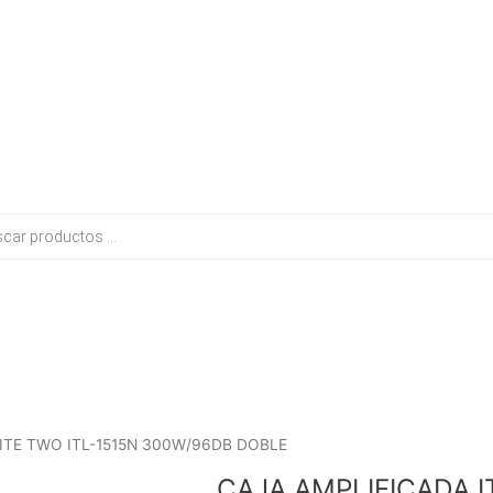
El
El
LITE TWO ITL-1515N 300W/96DB DOBLE
precio
precio
CAJA AMPLIFICADA I