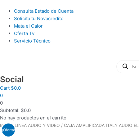
Ir
al
Main
Consulta Estado de Cuenta
contenido
Menu
Solicita tu Novacredito
Mata el Calor
Oferta Tv
Servicio Técnico
Búsqueda
de
productos
Social
Cart
$
0.0
0
0
Subtotal:
$
0.0
No hay productos en el carrito.
COMBO
Inicio
/
LINEA AUDIO Y VIDEO
/ CAJA AMPLIFICADA ITALY AUDIO E
¡Oferta!
TECLADO/MOUSE