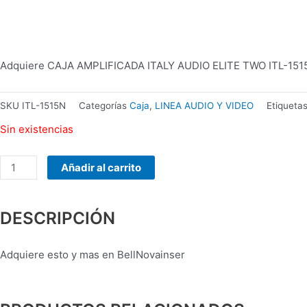
MANHATTAN
178990
INALAMBRICO
cantidad
Adquiere CAJA AMPLIFICADA ITALY AUDIO ELITE TWO ITL-1515N
SKU
ITL-1515N
Categorías
Caja
,
LINEA AUDIO Y VIDEO
Etiqueta
Sin existencias
Añadir al carrito
DESCRIPCIÓN
Adquiere esto y mas en BellNovainser