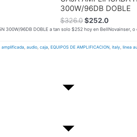
original
actual
300W/96DB DOBLE
era:
es:
$326.0.
$252.0.
$
326.0
$
252.0
 300W/96DB DOBLE a tan solo $252 hoy en BellNovainser, o 
s
amplificada
,
audio
,
caja
,
EQUIPOS DE AMPLIFICACION
,
italy
,
linea a