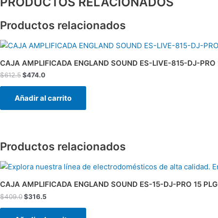
PRODUCTOS RELACIONADOS
Productos relacionados
El
El
precio
precio
original
actual
CAJA AMPLIFICADA ENGLAND SOUND ES-LIVE-815-DJ-PRO 
era:
es:
$
612.5
$
474.0
$612.5.
$474.0.
Añadir al carrito
Productos relacionados
El
El
precio
precio
original
actual
CAJA AMPLIFICADA ENGLAND SOUND ES-15-DJ-PRO 15 PL
era:
es:
$
409.0
$
316.5
$409.0.
$316.5.