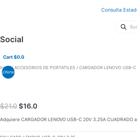
Ir
Consulta Estad
al
contenido
Búsqueda
de
productos
Social
Cart
$
0.0
0
El
El
Inicio
/
ACCESORIOS DE PORTATILES
/ CARGADOR LENOVO USB-C 
¡Oferta!
precio
precio
original
actual
era:
es:
$21.0.
$16.0.
$
21.0
$
16.0
Adquiere CARGADOR LENOVO USB-C 20V 3.25A CUADRADO a tan 