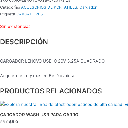
SKU
CARG-LENOVO-USB-C-20V-3.25
Categorías
ACCESORIOS DE PORTATILES
,
Cargador
Etiqueta
CARGADORES
Sin existencias
DESCRIPCIÓN
CARGADOR LENOVO USB-C 20V 3.25A CUADRADO
Adquiere esto y mas en BellNovainser
PRODUCTOS RELACIONADOS
El
El
precio
precio
original
actual
CARGADOR WASH USB PARA CARRO
era:
es:
$
6.0
$
5.0
$6.0.
$5.0.