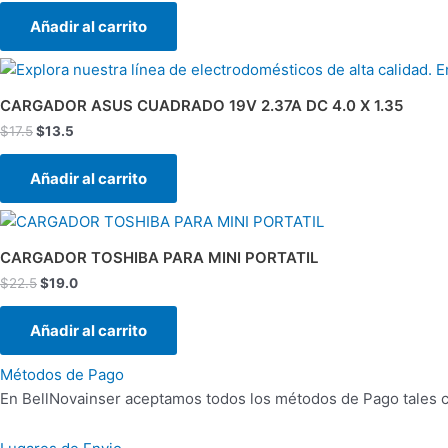
Añadir al carrito
El
El
precio
precio
original
actual
CARGADOR ASUS CUADRADO 19V 2.37A DC 4.0 X 1.35
era:
es:
$
17.5
$
13.5
$17.5.
$13.5.
Añadir al carrito
El
El
precio
precio
original
actual
CARGADOR TOSHIBA PARA MINI PORTATIL
era:
es:
$
22.5
$
19.0
$22.5.
$19.0.
Añadir al carrito
Métodos de Pago
En BellNovainser aceptamos todos los métodos de Pago tales co