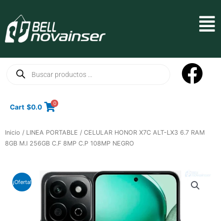
Ir
al
Mai
contenido
Men
Búsqueda
de
productos
0
Cart
$
0.0
Inicio
/
LINEA PORTABLE
/ CELULAR HONOR X7C ALT-LX3 6.7 RAM
8GB M.I 256GB C.F 8MP C.P 108MP NEGRO
¡Oferta!