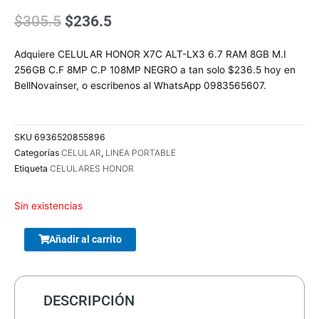
El
El
$
305.5
$
236.5
precio
precio
original
actual
Adquiere CELULAR HONOR X7C ALT-LX3 6.7 RAM 8GB M.I
era:
es:
256GB C.F 8MP C.P 108MP NEGRO a tan solo $236.5 hoy en
$305.5.
$236.5.
BellNovainser, o escribenos al WhatsApp 0983565607.
SKU
6936520855896
Categorías
CELULAR
,
LINEA PORTABLE
Etiqueta
CELULARES HONOR
Sin existencias
ENCLOUSER
Añadir al carrito
TERRAX
3.5
SATA
DESCRIPCIÓN
USB
2.0