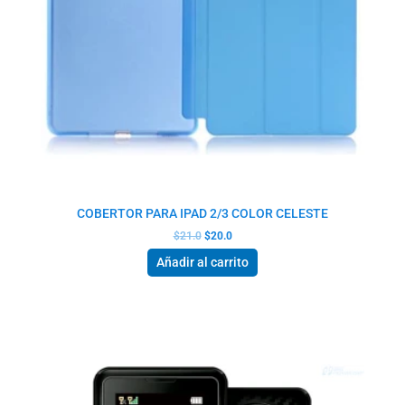
COBERTOR PARA IPAD 2/3 COLOR CELESTE
$
21.0
$
20.0
Añadir al carrito