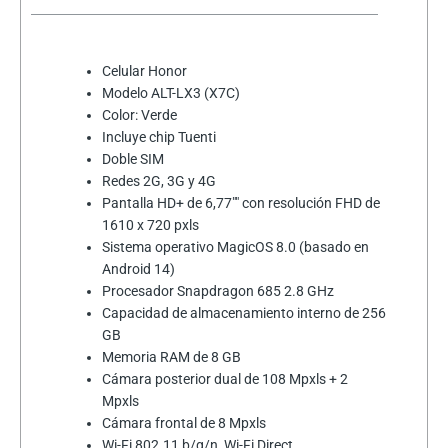
cantidad
Celular Honor
Modelo ALT-LX3 (X7C)
Color: Verde
Incluye chip Tuenti
Doble SIM
Redes 2G, 3G y 4G
Pantalla HD+ de 6,77"" con resolución FHD de
1610 x 720 pxls
Sistema operativo MagicOS 8.0 (basado en
Android 14)
Procesador Snapdragon 685 2.8 GHz
Capacidad de almacenamiento interno de 256
GB
Memoria RAM de 8 GB
Cámara posterior dual de 108 Mpxls + 2
Mpxls
Cámara frontal de 8 Mpxls
Wi-Fi 802.11 b/g/n, Wi-Fi Direct