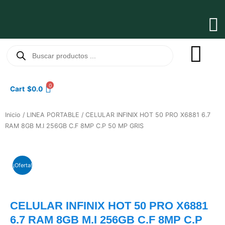
Ir
al
Ma
contenido
Me
Búsqueda
de
productos
0
Cart
$
0.0
Inicio
/
LINEA PORTABLE
/ CELULAR INFINIX HOT 50 PRO X6881 6.7
RAM 8GB M.I 256GB C.F 8MP C.P 50 MP GRIS
¡Oferta!
CELULAR INFINIX HOT 50 PRO X6881
6.7 RAM 8GB M.I 256GB C.F 8MP C.P