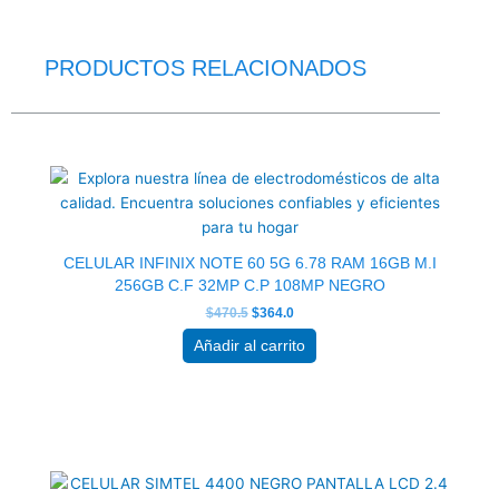
PRODUCTOS RELACIONADOS
El
El
precio
precio
original
actual
era:
es:
$470.5.
$364.0.
CELULAR INFINIX NOTE 60 5G 6.78 RAM 16GB M.I
256GB C.F 32MP C.P 108MP NEGRO
$
470.5
$
364.0
Añadir al carrito