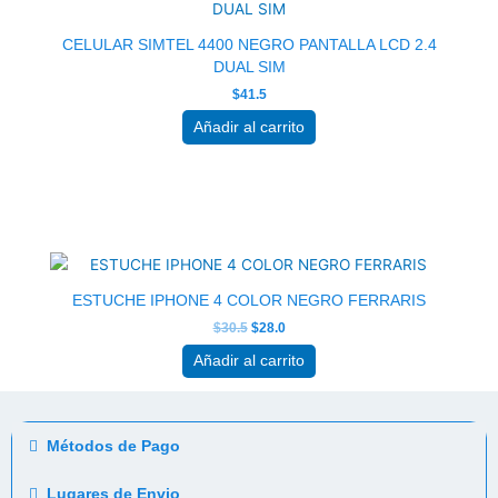
CELULAR SIMTEL 4400 NEGRO PANTALLA LCD 2.4
DUAL SIM
$
41.5
Añadir al carrito
El
El
precio
precio
original
actual
era:
es:
$30.5.
$28.0.
ESTUCHE IPHONE 4 COLOR NEGRO FERRARIS
$
30.5
$
28.0
Añadir al carrito
Métodos de Pago
Lugares de Envio