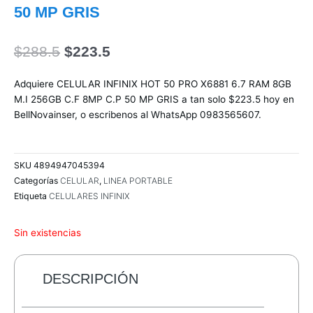
50 MP GRIS
El
El
$
288.5
$
223.5
precio
precio
original
actual
Adquiere CELULAR INFINIX HOT 50 PRO X6881 6.7 RAM 8GB
era:
es:
M.I 256GB C.F 8MP C.P 50 MP GRIS a tan solo $223.5 hoy en
$288.5.
$223.5.
BellNovainser, o escribenos al WhatsApp 0983565607.
SKU
4894947045394
Categorías
CELULAR
,
LINEA PORTABLE
Etiqueta
CELULARES INFINIX
Sin existencias
DESCRIPCIÓN