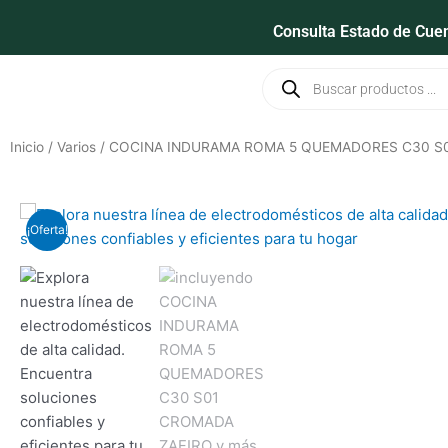
Ir
Consulta Estado de Cue
al
contenido
Búsqueda
de
productos
Inicio
/
Varios
/ COCINA INDURAMA ROMA 5 QUEMADORES C30 S
¡Oferta!