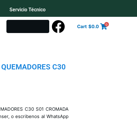
Servicio Técnico
S
o
c
i
0
Cart
$
0.0
 QUEMADORES C30
UEMADORES C30 S01 CROMADA
nser, o escribenos al WhatsApp