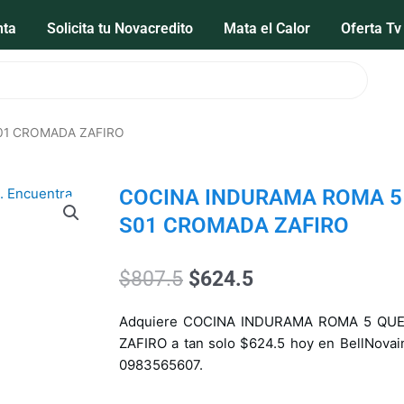
nta
Solicita tu Novacredito
Mata el Calor
Oferta Tv
01 CROMADA ZAFIRO
COCINA INDURAMA ROMA 5
S01 CROMADA ZAFIRO
El
El
$
807.5
$
624.5
precio
precio
original
actual
Adquiere COCINA INDURAMA ROMA 5 Q
era:
es:
ZAFIRO a tan solo $624.5 hoy en BellNovai
$807.5.
$624.5.
0983565607.