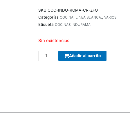
SKU
COC-INDU-ROMA-CR-ZFO
Categorías
,
,
COCINA
LINEA BLANCA.
VARIOS
Etiqueta
COCINAS INDURAMA
Sin existencias
PARLANTES
Añadir al carrito
WOOU
WOOU
PULSE
A3
PATG-
25-
12
PORTABLE
VARIOS
COLORES