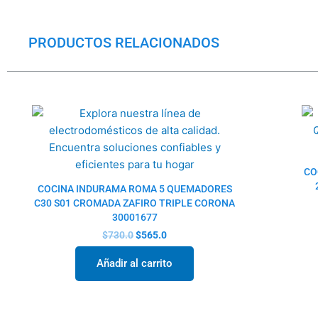
PRODUCTOS RELACIONADOS
El
El
precio
precio
original
actual
era:
es:
$730.0.
$565.0.
CO
COCINA INDURAMA ROMA 5 QUEMADORES
C30 S01 CROMADA ZAFIRO TRIPLE CORONA
30001677
$
730.0
$
565.0
Añadir al carrito