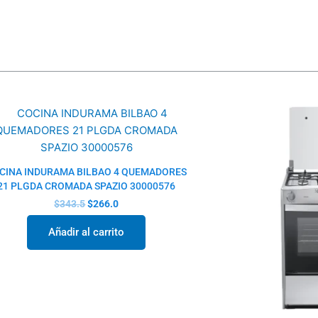
El
El
precio
precio
original
actual
era:
es:
$343.5.
$266.0.
CINA INDURAMA BILBAO 4 QUEMADORES
21 PLGDA CROMADA SPAZIO 30000576
$
343.5
$
266.0
Añadir al carrito