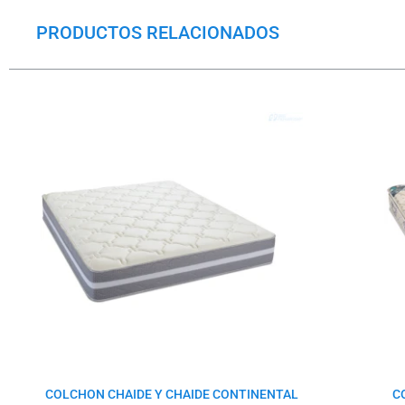
PRODUCTOS RELACIONADOS
El
El
precio
precio
original
actual
era:
es:
$579.5.
$438.5.
COLCHON CHAIDE Y CHAIDE CONTINENTAL
C