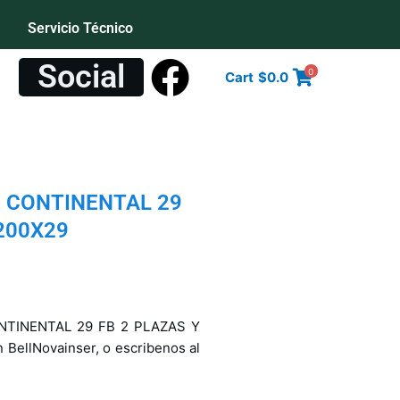
Servicio Técnico
S
o
c
i
a
l
0
Cart
$
0.0
 CONTINENTAL 29
200X29
NTINENTAL 29 FB 2 PLAZAS Y
BellNovainser, o escribenos al