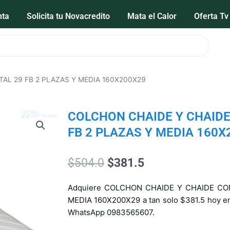
nta
Solicita tu Novacredito
Mata el Calor
Oferta Tv
AL 29 FB 2 PLAZAS Y MEDIA 160X200X29
COLCHON CHAIDE Y CHAIDE
FB 2 PLAZAS Y MEDIA 160X
El
El
$
504.0
$
381.5
precio
precio
original
actual
Adquiere COLCHON CHAIDE Y CHAIDE CO
era:
es:
MEDIA 160X200X29 a tan solo $381.5 hoy en 
$504.0.
$381.5.
WhatsApp 0983565607.