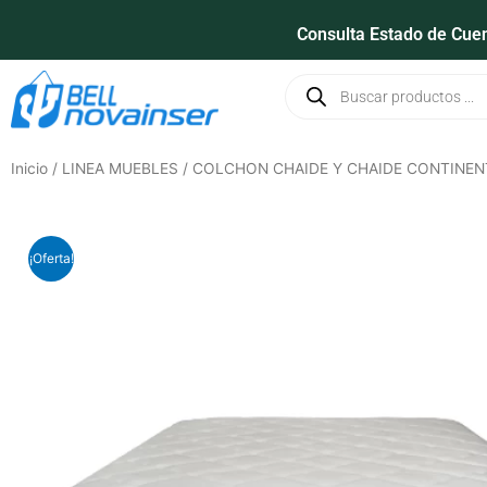
Ir
Consulta Estado de Cue
al
contenido
Búsqueda
de
productos
Inicio
/
LINEA MUEBLES
/ COLCHON CHAIDE Y CHAIDE CONTINENT
¡Oferta!