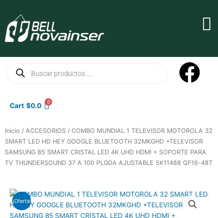
Ir
al
Ma
contenido
Me
Búsqueda
de
productos
0
Cart
$
0.0
Inicio
/
ACCESORIOS
/ COMBO MUNDIAL 1 TELEVISOR MOTOROLA 32
SMART LED HD HEY GOOGLE BLUETOOTH 32MKGHD +TELEVISOR
SAMSUNG 85 SMART CRISTAL LED 4K UHD HDMI + SOPORTE PARA
TV THUNDERSOUND 37 A 100 PLGDA AJUSTABLE 5K11488 QF16-48T
¡Oferta!