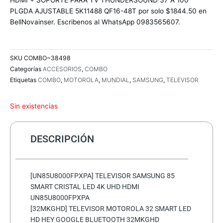
HDMI + SOPORTE PARA TV THUNDERSOUND 37 A 100
PLGDA AJUSTABLE 5K11488 QF16-48T por solo $1844.50 en
BellNovainser. Escribenos al WhatsApp 0983565607.
SKU
COMBO~38498
Categorías
ACCESORIOS
,
COMBO
Etiquetas
COMBO
,
MOTOROLA
,
MUNDIAL
,
SAMSUNG
,
TELEVISOR
Sin existencias
DESCRIPCIÓN
[UN85U8000FPXPA] TELEVISOR SAMSUNG 85
SMART CRISTAL LED 4K UHD HDMI
UN85U8000FPXPA
[32MKGHD] TELEVISOR MOTOROLA 32 SMART LED
HD HEY GOOGLE BLUETOOTH 32MKGHD