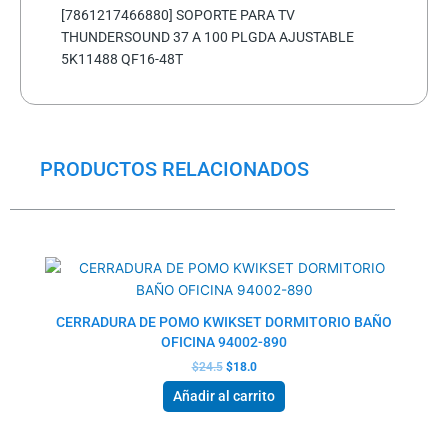
[7861217466880] SOPORTE PARA TV
THUNDERSOUND 37 A 100 PLGDA AJUSTABLE
5K11488 QF16-48T
PRODUCTOS RELACIONADOS
El
El
precio
precio
original
actual
era:
es:
$24.5.
$18.0.
CERRADURA DE POMO KWIKSET DORMITORIO BAÑO
OFICINA 94002-890
$
24.5
$
18.0
Añadir al carrito