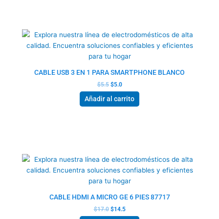
El
El
precio
precio
original
actual
era:
es:
$5.5.
$5.0.
CABLE USB 3 EN 1 PARA SMARTPHONE BLANCO
$
5.5
$
5.0
Añadir al carrito
El
El
precio
precio
original
actual
era:
es:
$17.0.
$14.5.
CABLE HDMI A MICRO GE 6 PIES 87717
$
17.0
$
14.5