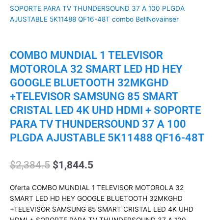
COMBO MUNDIAL 1 TELEVISOR
MOTOROLA 32 SMART LED HD HEY
GOOGLE BLUETOOTH 32MKGHD
+TELEVISOR SAMSUNG 85 SMART
CRISTAL LED 4K UHD HDMI + SOPORTE
PARA TV THUNDERSOUND 37 A 100
PLGDA AJUSTABLE 5K11488 QF16-48T
El
El
$
2,384.5
$
1,844.5
precio
precio
original
actual
Oferta COMBO MUNDIAL 1 TELEVISOR MOTOROLA 32
era:
es:
SMART LED HD HEY GOOGLE BLUETOOTH 32MKGHD
$2,384.5.
$1,844.5.
+TELEVISOR SAMSUNG 85 SMART CRISTAL LED 4K UHD