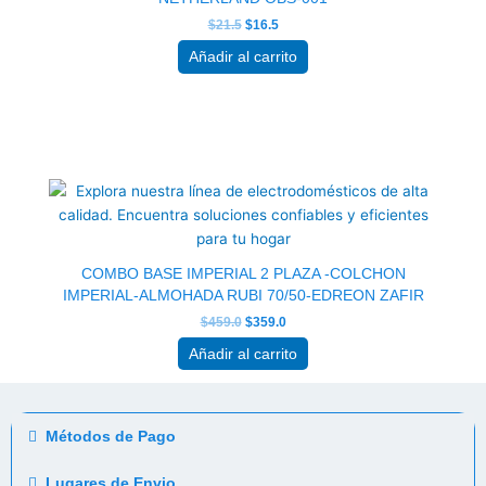
$
21.5
$
16.5
Añadir al carrito
El
El
precio
precio
original
actual
era:
es:
$459.0.
$359.0.
COMBO BASE IMPERIAL 2 PLAZA -COLCHON
IMPERIAL-ALMOHADA RUBI 70/50-EDREON ZAFIR
$
459.0
$
359.0
Añadir al carrito
Métodos de Pago
Lugares de Envio