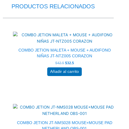
PRODUCTOS RELACIONADOS
El
El
precio
precio
original
actual
era:
es:
$42.5.
$32.5.
COMBO JETION MALETA + MOUSE + AUDIFONO
NIÑAS JT-NTZ005 CORAZON
$
42.5
$
32.5
Añadir al carrito
El
El
precio
precio
original
actual
era:
es:
$21.5.
$16.5.
COMBO JETION JT-NMS028 MOUSE+MOUSE PAD
NETHERLAND OBS-001