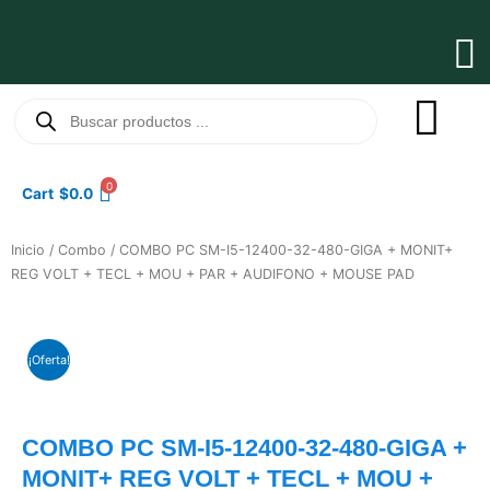
Ir
al
Ma
contenido
Me
Búsqueda
de
productos
0
Cart
$
0.0
Inicio
/
Combo
/ COMBO PC SM-I5-12400-32-480-GIGA + MONIT+
REG VOLT + TECL + MOU + PAR + AUDIFONO + MOUSE PAD
¡Oferta!
COMBO PC SM-I5-12400-32-480-GIGA +
MONIT+ REG VOLT + TECL + MOU +