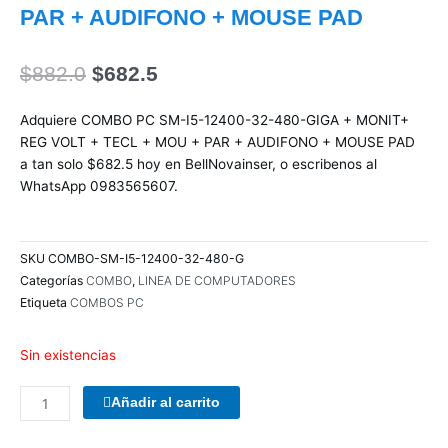
PAR + AUDIFONO + MOUSE PAD
El
El
$
882.0
$
682.5
precio
precio
original
actual
Adquiere COMBO PC SM-I5-12400-32-480-GIGA + MONIT+
era:
es:
REG VOLT + TECL + MOU + PAR + AUDIFONO + MOUSE PAD
$882.0.
$682.5.
a tan solo $682.5 hoy en BellNovainser, o escribenos al
WhatsApp 0983565607.
SKU
COMBO-SM-I5-12400-32-480-G
Categorías
COMBO
,
LINEA DE COMPUTADORES
Etiqueta
COMBOS PC
Sin existencias
COMBO
Añadir al carrito
TECLADO/MOUSE
MANHATTAN