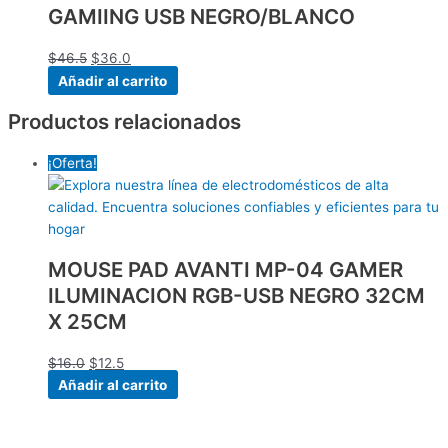
GAMIING USB NEGRO/BLANCO
$
46.5
$
36.0
Añadir al carrito
Productos relacionados
¡Oferta!
MOUSE PAD AVANTI MP-04 GAMER
ILUMINACION RGB-USB NEGRO 32CM
X 25CM
$
16.0
$
12.5
Añadir al carrito