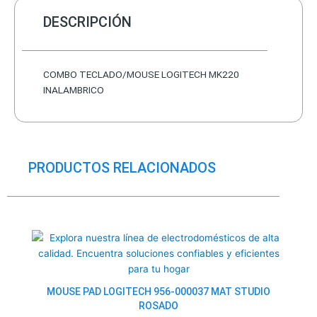
DESCRIPCIÓN
COMBO TECLADO/MOUSE LOGITECH MK220
INALAMBRICO
PRODUCTOS RELACIONADOS
El
El
precio
precio
original
actual
era:
es:
$14.0.
$10.5.
MOUSE PAD LOGITECH 956-000037 MAT STUDIO
ROSADO