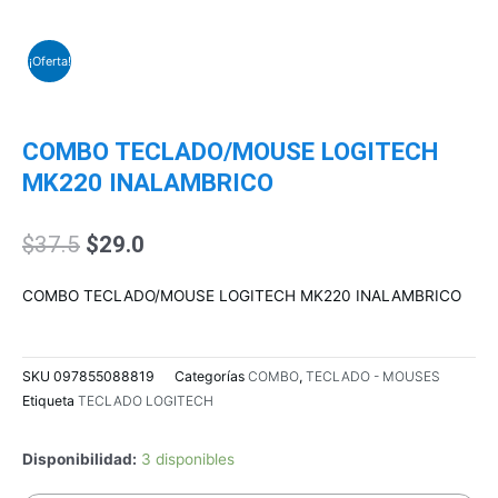
¡Oferta!
COMBO TECLADO/MOUSE LOGITECH
MK220 INALAMBRICO
El
El
$
37.5
$
29.0
precio
precio
original
actual
COMBO TECLADO/MOUSE LOGITECH MK220 INALAMBRICO
era:
es:
$37.5.
$29.0.
SKU
097855088819
Categorías
COMBO
,
TECLADO - MOUSES
Etiqueta
TECLADO LOGITECH
Disponibilidad:
3 disponibles