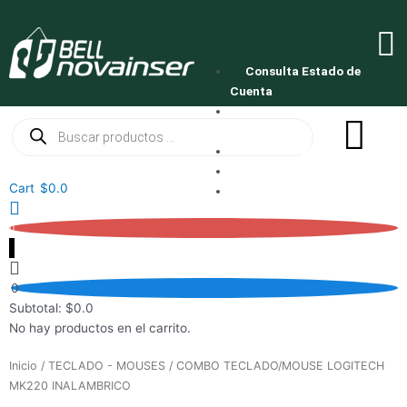
Ir
al
M
contenido
M
Consulta Estado de
Cuenta
Solicita tu Novacredito
Búsqueda
de
productos
Mata el Calor
Oferta Tv
Cart
$
0.0
Servicio Técnico
0
0
Subtotal:
$
0.0
No hay productos en el carrito.
Inicio
/
TECLADO - MOUSES
/ COMBO TECLADO/MOUSE LOGITECH
MK220 INALAMBRICO