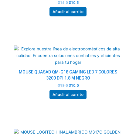
$
14.0
$
10.5
Añadir al carrito
El
El
precio
precio
original
actual
era:
es:
$13.0.
$10.0.
MOUSE QUASAD QM-G18 GAMING LED 7 COLORES
3200 DPI 1.8 M NEGRO
$
13.0
$
10.0
Añadir al carrito
El
El
precio
precio
original
actual
era:
es: