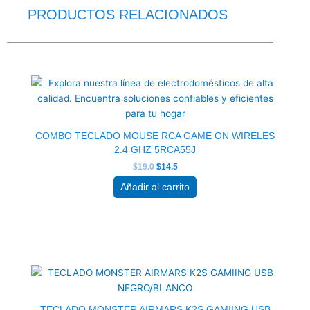
PRODUCTOS RELACIONADOS
El
El
precio
precio
original
actual
era:
es:
$19.0.
$14.5.
COMBO TECLADO MOUSE RCA GAME ON WIRELES
2.4 GHZ 5RCA55J
$
19.0
$
14.5
Añadir al carrito
El
El
precio
precio
original
actual
era:
es:
$46.5.
$36.0.
TECLADO MONSTER AIRMARS K2S GAMIING USB