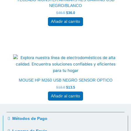
NEGRO/BLANCO
$
46.5
$
36.0
Añadir al carrito
El
El
precio
precio
original
actual
era:
es:
$18.0.
$13.5.
MOUSE HP M260 USB NEGRO SENSOR OPTICO
$
18.0
$
13.5
Añadir al carrito
Métodos de Pago