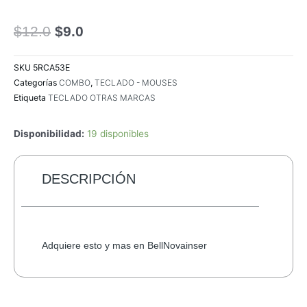
El
El
$
12.0
$
9.0
precio
precio
original
actual
SKU
5RCA53E
era:
es:
Categorías
COMBO
,
TECLADO - MOUSES
$12.0.
$9.0.
Etiqueta
TECLADO OTRAS MARCAS
Disponibilidad:
19 disponibles
DESCRIPCIÓN
Adquiere esto y mas en BellNovainser