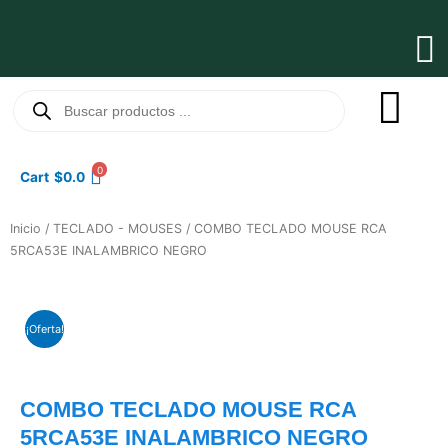
Ir
al
Ma
contenido
Me
Búsqueda
de
productos
0
Cart
$
0.0
Inicio
/
TECLADO - MOUSES
/ COMBO TECLADO MOUSE RCA
5RCA53E INALAMBRICO NEGRO
¡Oferta!
COMBO TECLADO MOUSE RCA
5RCA53E INALAMBRICO NEGRO