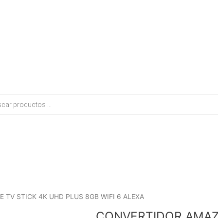
El
El
 TV STICK 4K UHD PLUS 8GB WIFI 6 ALEXA
precio
precio
CONVERTIDOR AMAZO