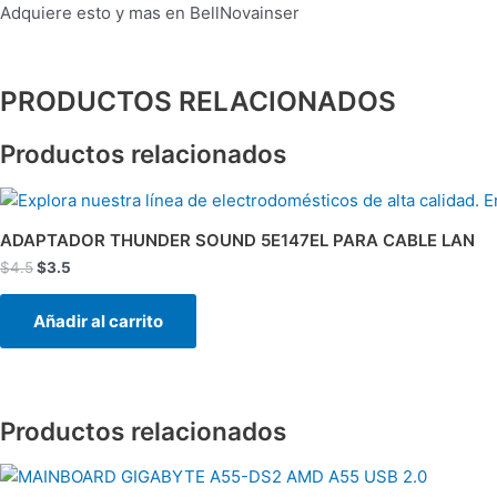
Adquiere esto y mas en BellNovainser
PRODUCTOS RELACIONADOS
Productos relacionados
El
El
precio
precio
original
actual
ADAPTADOR THUNDER SOUND 5E147EL PARA CABLE LAN
era:
es:
$
4.5
$
3.5
$4.5.
$3.5.
Añadir al carrito
Productos relacionados
El
El
precio
precio