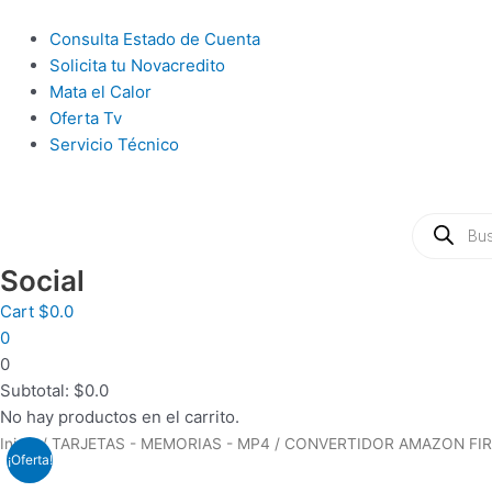
Ir
al
Main
Consulta Estado de Cuenta
contenido
Menu
Solicita tu Novacredito
Mata el Calor
Oferta Tv
Servicio Técnico
Búsqueda
de
productos
Social
Cart
$
0.0
0
0
Subtotal:
$
0.0
No hay productos en el carrito.
Inicio
/
TARJETAS - MEMORIAS - MP4
/ CONVERTIDOR AMAZON FIRE
¡Oferta!