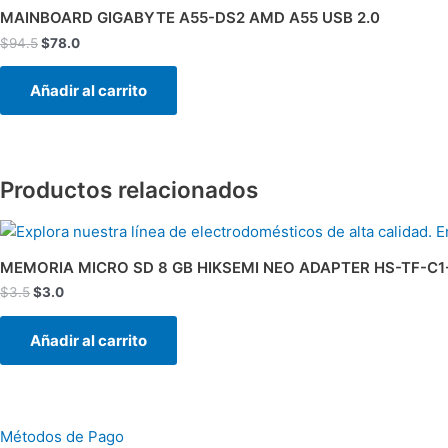
original
actual
MAINBOARD GIGABYTE A55-DS2 AMD A55 USB 2.0
era:
es:
$
94.5
$
78.0
$94.5.
$78.0.
Añadir al carrito
Productos relacionados
El
El
precio
precio
original
actual
MEMORIA MICRO SD 8 GB HIKSEMI NEO ADAPTER HS-TF-C1
era:
es:
$
3.5
$
3.0
$3.5.
$3.0.
Añadir al carrito
Métodos de Pago