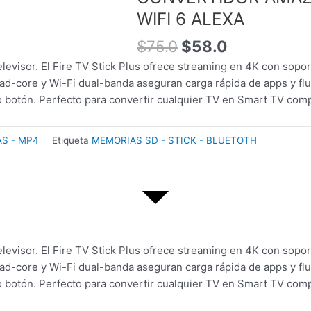
original
actual
WIFI 6 ALEXA
era:
es:
$75.0.
$58.0.
$
75.0
$
58.0
televisor. El Fire TV Stick Plus ofrece streaming en 4K con sop
d-core y Wi-Fi dual-banda aseguran carga rápida de apps y flui
o botón. Perfecto para convertir cualquier TV en Smart TV comp
AS - MP4
Etiqueta
MEMORIAS SD - STICK - BLUETOTH
televisor. El Fire TV Stick Plus ofrece streaming en 4K con sop
d-core y Wi-Fi dual-banda aseguran carga rápida de apps y flui
o botón. Perfecto para convertir cualquier TV en Smart TV comp