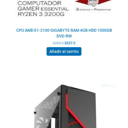
CPU AMD E1-2100 GIGABYTE RAM 4GB HDD 1000GB
DVD-RW
$
283.5
$
227.5
Añadir al carrito
El
El
precio
precio
original
actual
era:
es:
$1,442.5.
$1,116.5.