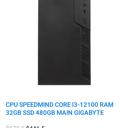
CPU SPEEDMIND CORE I3-12100 RAM
32GB SSD 480GB MAIN GIGABYTE