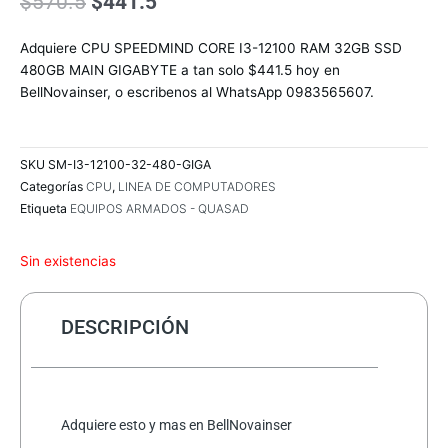
El
El
$
570.5
$
441.5
precio
precio
original
actual
Adquiere CPU SPEEDMIND CORE I3-12100 RAM 32GB SSD
era:
es:
480GB MAIN GIGABYTE a tan solo $441.5 hoy en
$570.5.
$441.5.
BellNovainser, o escribenos al WhatsApp 0983565607.
SKU
SM-I3-12100-32-480-GIGA
Categorías
CPU
,
LINEA DE COMPUTADORES
Etiqueta
EQUIPOS ARMADOS - QUASAD
Sin existencias
DESCRIPCIÓN
Adquiere esto y mas en BellNovainser