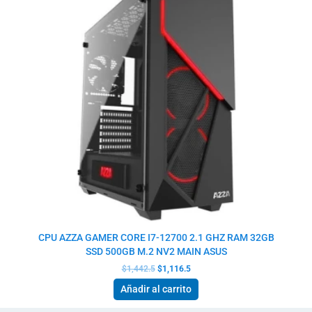
CPU AZZA GAMER CORE I7-12700 2.1 GHZ RAM 32GB
SSD 500GB M.2 NV2 MAIN ASUS
$
1,442.5
$
1,116.5
Añadir al carrito