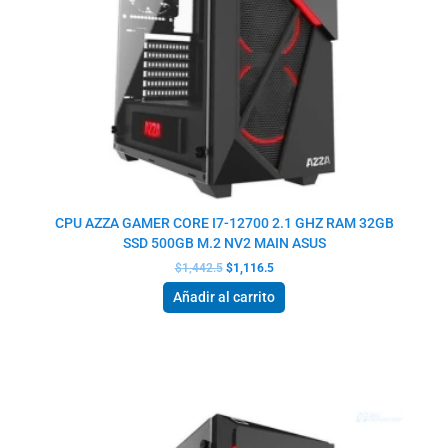
CPU AZZA GAMER CORE I7-12700 2.1 GHZ RAM 32GB
SSD 500GB M.2 NV2 MAIN ASUS
$
1,442.5
$
1,116.5
Añadir al carrito
El
El
precio
precio
original
actual
era:
es:
$1,442.5.
$1,116.5.