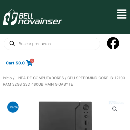
Ir
al
Mai
contenido
Men
Búsqueda
de
productos
0
Cart
$
0.0
Inicio
/
LINEA DE COMPUTADORES
/ CPU SPEEDMIND CORE I3-12100
RAM 32GB SSD 480GB MAIN GIGABYTE
¡Oferta!