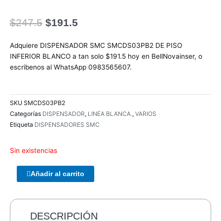
El
El
$
247.5
$
191.5
precio
precio
original
actual
Adquiere DISPENSADOR SMC SMCDS03PB2 DE PISO
era:
es:
INFERIOR BLANCO a tan solo $191.5 hoy en BellNovainser, o
$247.5.
$191.5.
escribenos al WhatsApp 0983565607.
SKU
SMCDS03PB2
Categorías
DISPENSADOR
,
LINEA BLANCA.
,
VARIOS
Etiqueta
DISPENSADORES SMC
Sin existencias
ENCLOUSER
Añadir al carrito
TERRAX
3.5
SATA
USB
DESCRIPCIÓN