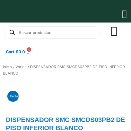
Ir
al
Ma
contenido
Me
Búsqueda
de
productos
0
Cart
$
0.0
Inicio
/
Varios
/ DISPENSADOR SMC SMCDS03PB2 DE PISO INFERIOR
BLANCO
¡Oferta!
DISPENSADOR SMC SMCDS03PB2 DE
PISO INFERIOR BLANCO