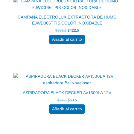
era:
es:
$552.0.
$422.5.
CAMPANA ELECTROLUX EXTRACTORA DE HUMO
EJWD366TPIS COLOR INOXIDABLE
$
552.0
$
422.5
Añadir al carrito
El
El
precio
precio
original
actual
era:
es:
$61.5.
$53.5.
ASPIRADORA BLACK DECKER AV1500LA 12V
$
61.5
$
53.5
Añadir al carrito