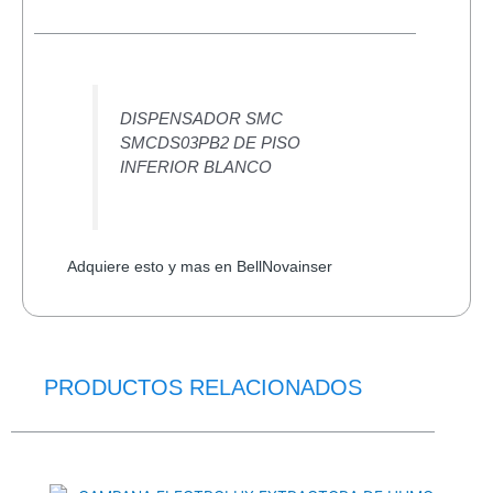
2.0
cantidad
DISPENSADOR SMC
SMCDS03PB2 DE PISO
INFERIOR BLANCO
Adquiere esto y mas en BellNovainser
PRODUCTOS RELACIONADOS
El
El
precio
precio
original
actual