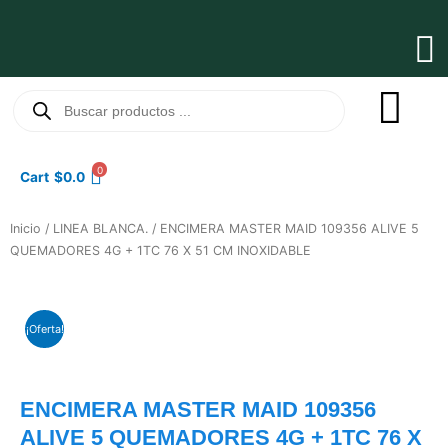
Ir
al
Ma
contenido
Me
Búsqueda
de
productos
0
Cart
$
0.0
Inicio
/
LINEA BLANCA.
/ ENCIMERA MASTER MAID 109356 ALIVE 5
QUEMADORES 4G + 1TC 76 X 51 CM INOXIDABLE
¡Oferta!
ENCIMERA MASTER MAID 109356
ALIVE 5 QUEMADORES 4G + 1TC 76 X