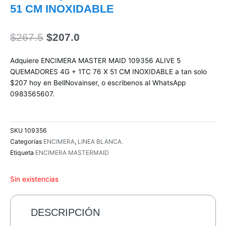
51 CM INOXIDABLE
El
El
$
267.5
$
207.0
precio
precio
original
actual
Adquiere ENCIMERA MASTER MAID 109356 ALIVE 5
era:
es:
QUEMADORES 4G + 1TC 76 X 51 CM INOXIDABLE a tan solo
$267.5.
$207.0.
$207 hoy en BellNovainser, o escribenos al WhatsApp
0983565607.
SKU
109356
Categorías
ENCIMERA
,
LINEA BLANCA.
Etiqueta
ENCIMERA MASTERMAID
Sin existencias
DESCRIPCIÓN