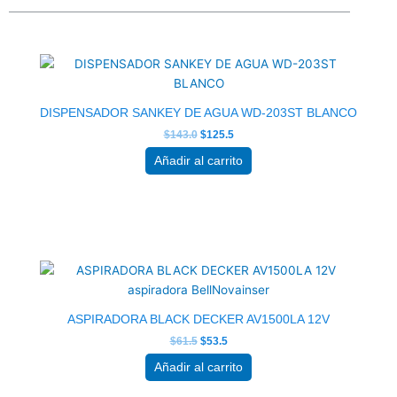
El
El
precio
precio
original
actual
era:
es:
$143.0.
$125.5.
DISPENSADOR SANKEY DE AGUA WD-203ST BLANCO
$
143.0
$
125.5
Añadir al carrito
El
El
precio
precio
original
actual
era:
es:
$61.5.
$53.5.
ASPIRADORA BLACK DECKER AV1500LA 12V
$
61.5
$
53.5
Añadir al carrito