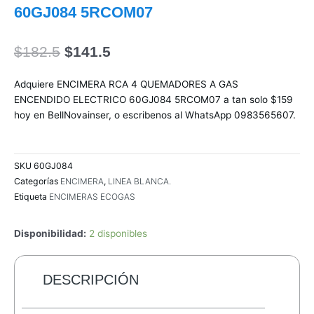
60GJ084 5RCOM07
El
El
$
182.5
$
141.5
precio
precio
original
actual
Adquiere ENCIMERA RCA 4 QUEMADORES A GAS
era:
es:
ENCENDIDO ELECTRICO 60GJ084 5RCOM07 a tan solo $159
$182.5.
$141.5.
hoy en BellNovainser, o escribenos al WhatsApp 0983565607.
SKU
60GJ084
Categorías
ENCIMERA
,
LINEA BLANCA.
Etiqueta
ENCIMERAS ECOGAS
Disponibilidad:
2 disponibles
DESCRIPCIÓN