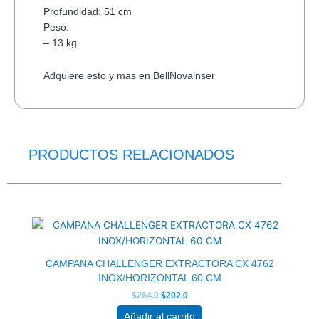
Profundidad: 51 cm
Peso:
– 13 kg
Adquiere esto y mas en BellNovainser
PRODUCTOS RELACIONADOS
El
El
precio
precio
original
actual
era:
es:
$264.0.
$202.0.
CAMPANA CHALLENGER EXTRACTORA CX 4762
INOX/HORIZONTAL 60 CM
$
264.0
$
202.0
Añadir al carrito