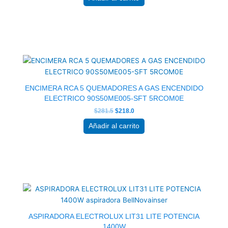
El
El
precio
precio
original
actual
era:
es:
$281.5.
$218.0.
ENCIMERA RCA 5 QUEMADORES A GAS ENCENDIDO
ELECTRICO 90S50ME005-SFT 5RCOM0E
$
281.5
$
218.0
Añadir al carrito
El
El
precio
precio
original
actual
era:
es:
$131.5.
$102.0.
ASPIRADORA ELECTROLUX LIT31 LITE POTENCIA
1400W