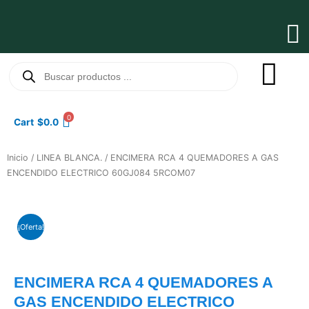
Ir
al
Ma
contenido
Me
Búsqueda
de
productos
0
Cart
$
0.0
Inicio
/
LINEA BLANCA.
/ ENCIMERA RCA 4 QUEMADORES A GAS
ENCENDIDO ELECTRICO 60GJ084 5RCOM07
¡Oferta!
ENCIMERA RCA 4 QUEMADORES A
GAS ENCENDIDO ELECTRICO