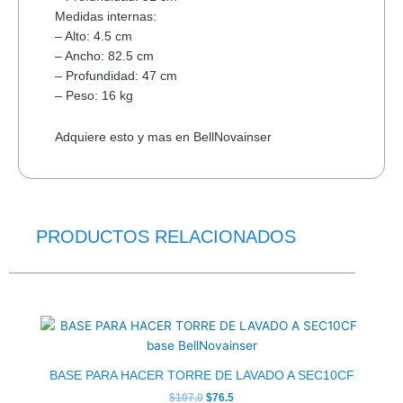
Medidas internas:
– Alto: 4.5 cm
– Ancho: 82.5 cm
– Profundidad: 47 cm
– Peso: 16 kg
Adquiere esto y mas en BellNovainser
PRODUCTOS RELACIONADOS
El
El
precio
precio
original
actual
era:
es:
$107.0.
$76.5.
BASE PARA HACER TORRE DE LAVADO A SEC10CF
$
107.0
$
76.5