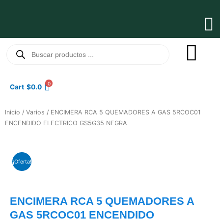
Ir
al
Ma
contenido
Me
Búsqueda
de
productos
0
Cart
$
0.0
Inicio
/
Varios
/ ENCIMERA RCA 5 QUEMADORES A GAS 5RCOC01
ENCENDIDO ELECTRICO GS5G35 NEGRA
¡Oferta!
ENCIMERA RCA 5 QUEMADORES A
GAS 5RCOC01 ENCENDIDO