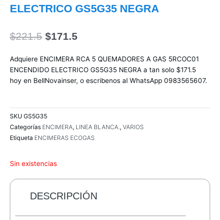
ELECTRICO GS5G35 NEGRA
El
El
$
221.5
$
171.5
precio
precio
original
actual
Adquiere ENCIMERA RCA 5 QUEMADORES A GAS 5RCOC01
era:
es:
ENCENDIDO ELECTRICO GS5G35 NEGRA a tan solo $171.5
$221.5.
$171.5.
hoy en BellNovainser, o escribenos al WhatsApp 0983565607.
SKU
GS5G35
Categorías
ENCIMERA
,
LINEA BLANCA.
,
VARIOS
Etiqueta
ENCIMERAS ECOGAS
Sin existencias
DESCRIPCIÓN