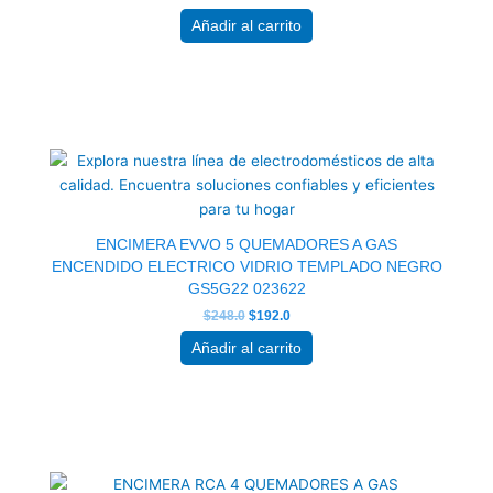
Añadir al carrito
El
El
precio
precio
original
actual
era:
es:
$248.0.
$192.0.
ENCIMERA EVVO 5 QUEMADORES A GAS
ENCENDIDO ELECTRICO VIDRIO TEMPLADO NEGRO
GS5G22 023622
$
248.0
$
192.0
Añadir al carrito
El
El
precio
precio
original
actual