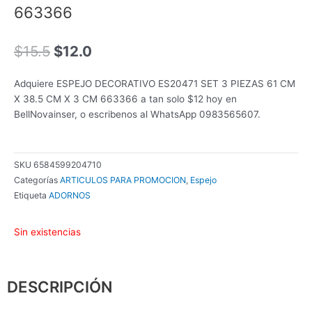
663366
El
El
$
15.5
$
12.0
precio
precio
original
actual
Adquiere ESPEJO DECORATIVO ES20471 SET 3 PIEZAS 61 CM
era:
es:
X 38.5 CM X 3 CM 663366 a tan solo $12 hoy en
$15.5.
$12.0.
BellNovainser, o escribenos al WhatsApp 0983565607.
SKU
6584599204710
Categorías
ARTICULOS PARA PROMOCION
,
Espejo
Etiqueta
ADORNOS
Sin existencias
DESCRIPCIÓN