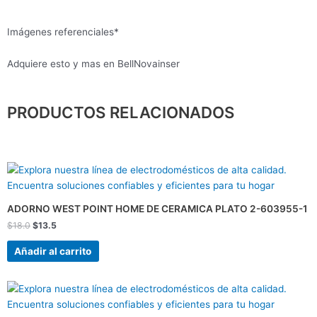
Imágenes referenciales*
Adquiere esto y mas en BellNovainser
PRODUCTOS RELACIONADOS
El
El
precio
precio
original
actual
era:
es:
ADORNO WEST POINT HOME DE CERAMICA PLATO 2-603955-1
$18.0.
$13.5.
$
18.0
$
13.5
Añadir al carrito
El
El
precio
precio
original
actual