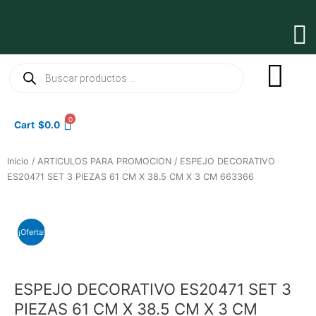
Ir
al
Ma
contenido
Me
Búsqueda
de
productos
0
Cart
$
0.0
Inicio
/
ARTICULOS PARA PROMOCION
/ ESPEJO DECORATIVO
ES20471 SET 3 PIEZAS 61 CM X 38.5 CM X 3 CM 663366
¡Oferta!
ESPEJO DECORATIVO ES20471 SET 3
PIEZAS 61 CM X 38.5 CM X 3 CM