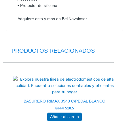
• Protector de silicona
Adquiere esto y mas en BellNovainser
PRODUCTOS RELACIONADOS
El
El
precio
precio
original
actual
era:
es:
$14.0.
$10.5.
BASURERO RIMAX 3940 C/PEDAL BLANCO
$
14.0
$
10.5
Añadir al carrito