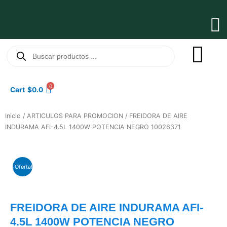
Ir
al
Ma
contenido
Me
Búsqueda
de
productos
0
Cart
$
0.0
Inicio
/
ARTICULOS PARA PROMOCION
/ FREIDORA DE AIRE
INDURAMA AFI-4.5L 1400W POTENCIA NEGRO 10026371
¡Oferta!
FREIDORA DE AIRE INDURAMA AFI-
4.5L 1400W POTENCIA NEGRO