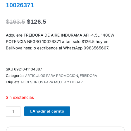
10026371
El
El
$
163.5
$
126.5
precio
precio
original
actual
Adquiere FREIDORA DE AIRE INDURAMA AFI-4.5L 1400W
era:
es:
POTENCIA NEGRO 10026371 a tan solo $126.5 hoy en
$163.5.
$126.5.
BellNovainser, o escribenos al WhatsApp 0983565607.
SKU
6921041104387
Categorías
ARTICULOS PARA PROMOCION
,
FREIDORA
Etiqueta
ACCESORIOS PARA MUJER Y HOGAR
Sin existencias
PARLANTES
Añadir al carrito
WOOU
WOOU
PULSE