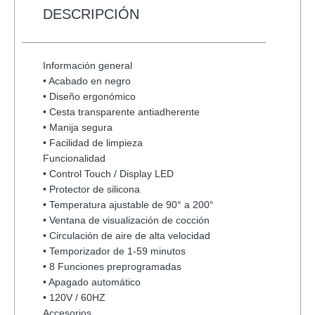
A3
DESCRIPCIÓN
PATG-
25-
12
Información general
PORTABLE
• Acabado en negro
VARIOS
• Diseño ergonómico
COLORES
• Cesta transparente antiadherente
cantidad
• Manija segura
• Facilidad de limpieza
Funcionalidad
• Control Touch / Display LED
• Protector de silicona
• Temperatura ajustable de 90° a 200°
• Ventana de visualización de cocción
• Circulación de aire de alta velocidad
• Temporizador de 1-59 minutos
• 8 Funciones preprogramadas
• Apagado automático
• 120V / 60HZ
Accesorios