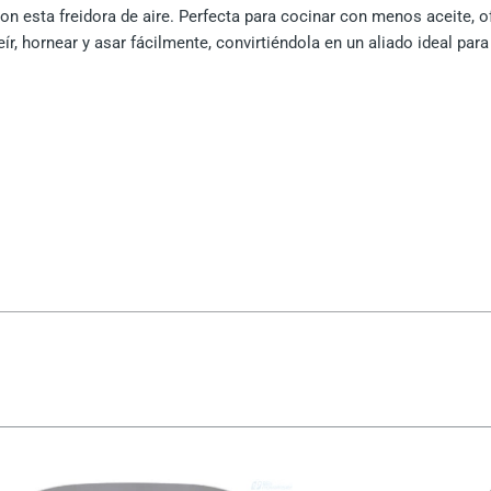
on esta freidora de aire. Perfecta para cocinar con menos aceite, o
r, hornear y asar fácilmente, convirtiéndola en un aliado ideal para
El
El
precio
precio
original
actual