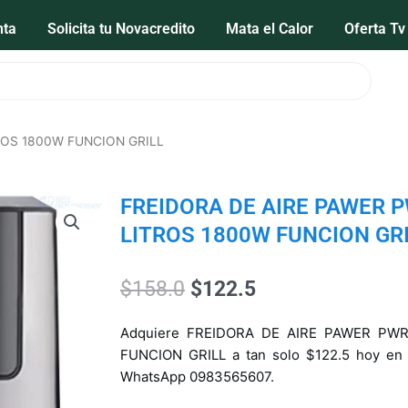
nta
Solicita tu Novacredito
Mata el Calor
Oferta Tv
ROS 1800W FUNCION GRILL
FREIDORA DE AIRE PAWER 
LITROS 1800W FUNCION GR
El
El
$
158.0
$
122.5
precio
precio
original
actual
Adquiere FREIDORA DE AIRE PAWER PWR
era:
es:
FUNCION GRILL a tan solo $122.5 hoy en B
$158.0.
$122.5.
WhatsApp 0983565607.