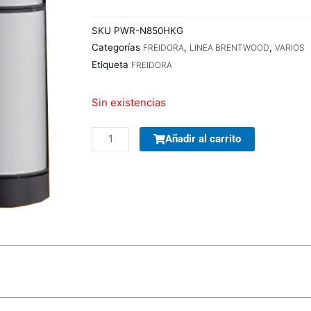
SKU
PWR-N850HKG
Categorías
,
,
FREIDORA
LINEA BRENTWOOD
VARIOS
Etiqueta
FREIDORA
Sin existencias
COMBO
Añadir al carrito
TECLADO/MOUSE
MANHATTAN
178990
INALAMBRICO
cantidad