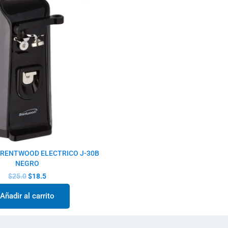
era:
es:
$25.0.
$18.5.
BRENTWOOD ELECTRICO J-30B
NEGRO
$
25.0
$
18.5
Añadir al carrito