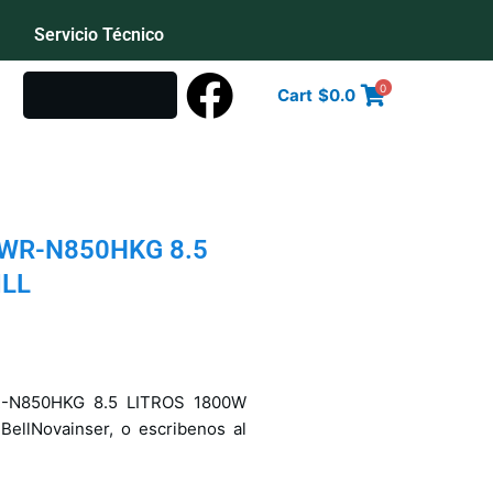
Servicio Técnico
S
o
0
Cart
$
0.0
PWR-N850HKG 8.5
ILL
-N850HKG 8.5 LITROS 1800W
ellNovainser, o escribenos al