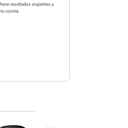
frece resultados crujientes y
 tu cocina.
El
El
precio
precio
original
actual