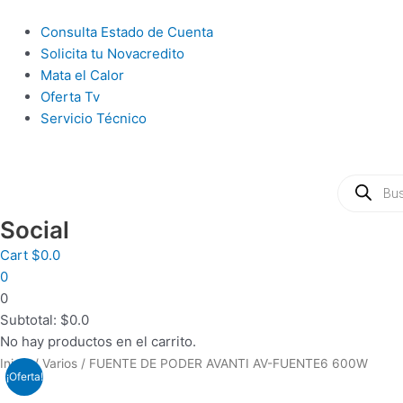
Ir
al
Main
Consulta Estado de Cuenta
contenido
Menu
Solicita tu Novacredito
Mata el Calor
Oferta Tv
Servicio Técnico
Búsqueda
de
productos
Social
Cart
$
0.0
0
0
Subtotal:
$
0.0
No hay productos en el carrito.
COMBO
Inicio
/
Varios
/ FUENTE DE PODER AVANTI AV-FUENTE6 600W
¡Oferta!
TECLADO/MOUSE