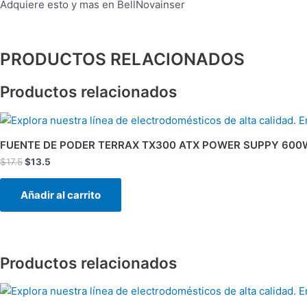
Adquiere esto y mas en BellNovainser
PRODUCTOS RELACIONADOS
Productos relacionados
El
El
precio
precio
original
actual
FUENTE DE PODER TERRAX TX300 ATX POWER SUPPY 600
era:
es:
$
17.5
$
13.5
$17.5.
$13.5.
Añadir al carrito
Productos relacionados
El
El
precio
precio