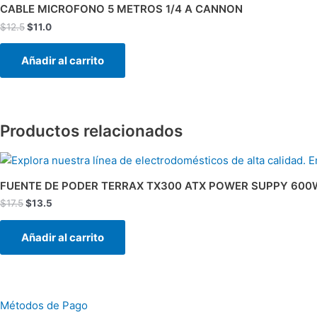
original
actual
CABLE MICROFONO 5 METROS 1/4 A CANNON
era:
es:
$
12.5
$
11.0
$12.5.
$11.0.
Añadir al carrito
Productos relacionados
El
El
precio
precio
original
actual
FUENTE DE PODER TERRAX TX300 ATX POWER SUPPY 600
era:
es:
$
17.5
$
13.5
$17.5.
$13.5.
Añadir al carrito
Métodos de Pago