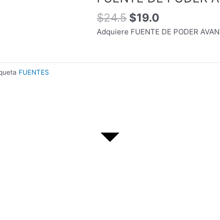
original
actual
era:
es:
$
24.5
$
19.0
$24.5.
$19.0.
Adquiere FUENTE DE PODER AVANTI
iqueta
FUENTES