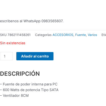
MANHATTAN
178990
INALAMBRICO
cantidad
escribenos al WhatsApp 0983565607.
SKU
7862111458261
Categorías
ACCESORIOS
,
Fuente
,
Varios
Et
Sin existencias
Añadir al carrito
DESCRIPCIÓN
– Fuente de poder interna para PC
– 600 Watts de potencia Tipo SATA
– Ventilador 8CM