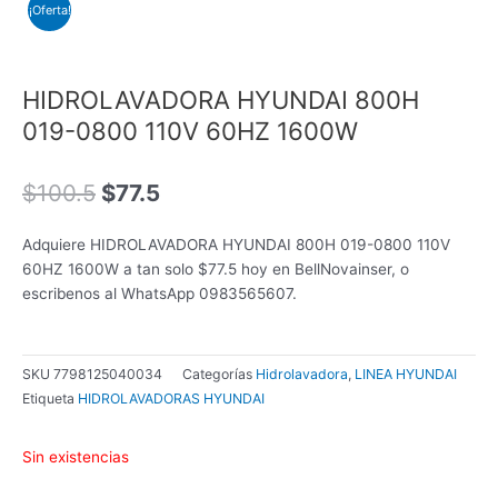
¡Oferta!
HIDROLAVADORA HYUNDAI 800H
019-0800 110V 60HZ 1600W
El
El
$
100.5
$
77.5
precio
precio
original
actual
Adquiere HIDROLAVADORA HYUNDAI 800H 019-0800 110V
era:
es:
60HZ 1600W a tan solo $77.5 hoy en BellNovainser, o
$100.5.
$77.5.
escribenos al WhatsApp 0983565607.
SKU
7798125040034
Categorías
Hidrolavadora
,
LINEA HYUNDAI
Etiqueta
HIDROLAVADORAS HYUNDAI
Sin existencias