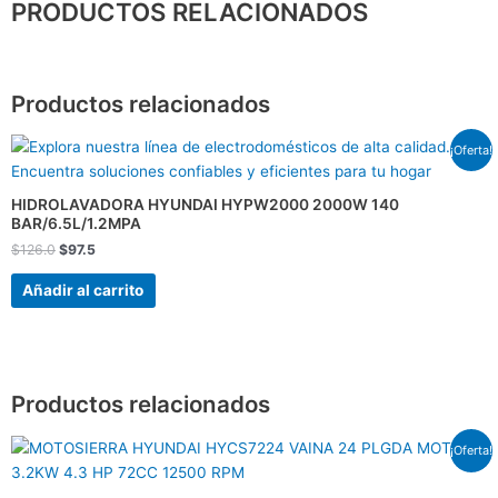
PRODUCTOS RELACIONADOS
Productos relacionados
El
El
¡Oferta!
precio
precio
original
actual
era:
es:
HIDROLAVADORA HYUNDAI HYPW2000 2000W 140
$126.0.
$97.5.
BAR/6.5L/1.2MPA
$
126.0
$
97.5
Añadir al carrito
Productos relacionados
El
El
¡Oferta!
precio
precio
original
actual
era:
es: