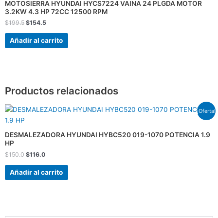
MOTOSIERRA HYUNDAI HYCS7224 VAINA 24 PLGDA MOTOR
$199.5.
$154.5.
3.2KW 4.3 HP 72CC 12500 RPM
$
199.5
$
154.5
Añadir al carrito
Productos relacionados
El
El
¡Oferta!
precio
precio
original
actual
era:
es:
DESMALEZADORA HYUNDAI HYBC520 019-1070 POTENCIA 1.9
$150.0.
$116.0.
HP
$
150.0
$
116.0
Añadir al carrito