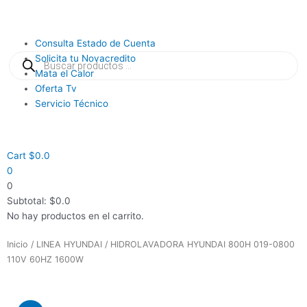
Ir
al
contenido
Main
Consulta Estado de Cuenta
Búsqueda
Menu
Solicita tu Novacredito
de
productos
Mata el Calor
Oferta Tv
Servicio Técnico
Cart
$
0.0
0
0
Subtotal:
$
0.0
No hay productos en el carrito.
Inicio
/
LINEA HYUNDAI
/ HIDROLAVADORA HYUNDAI 800H 019-0800
110V 60HZ 1600W