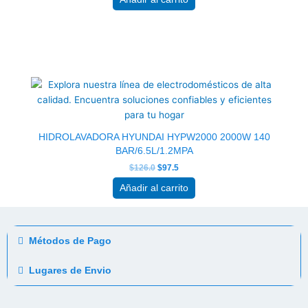
El
El
precio
precio
original
actual
era:
es:
$126.0.
$97.5.
HIDROLAVADORA HYUNDAI HYPW2000 2000W 140
BAR/6.5L/1.2MPA
$
126.0
$
97.5
Añadir al carrito
Métodos de Pago
Lugares de Envio