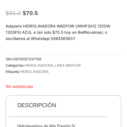
El
El
$
91.0
$
70.5
precio
precio
original
actual
Adquiere HIDROLAVADORA WADFOW UWHP3A12 1200W
era:
es:
1305PSI AZUL a tan solo $70.5 hoy en BellNovainser, o
$91.0.
$70.5.
escribenos al WhatsApp 0983565607.
SKU
6976057337106
Categorías
HIDROLAVADORA
,
LINEA WADFOW
Etiqueta
HIDROLAVADORA
Sin existencias
DESCRIPCIÓN
Hidrolavadora de Alta Presión 5L.