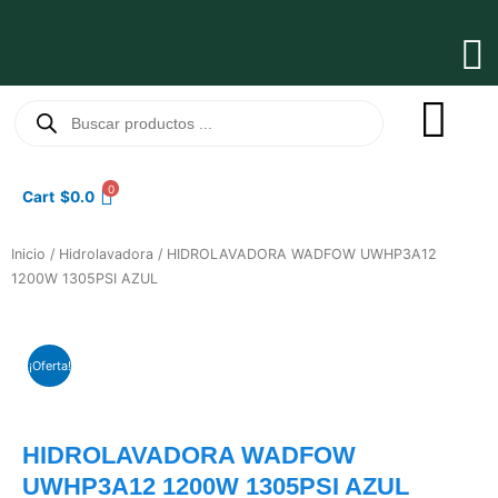
Ir
al
Ma
contenido
Me
Búsqueda
de
productos
0
Cart
$
0.0
Inicio
/
Hidrolavadora
/ HIDROLAVADORA WADFOW UWHP3A12
1200W 1305PSI AZUL
¡Oferta!
HIDROLAVADORA WADFOW
UWHP3A12 1200W 1305PSI AZUL