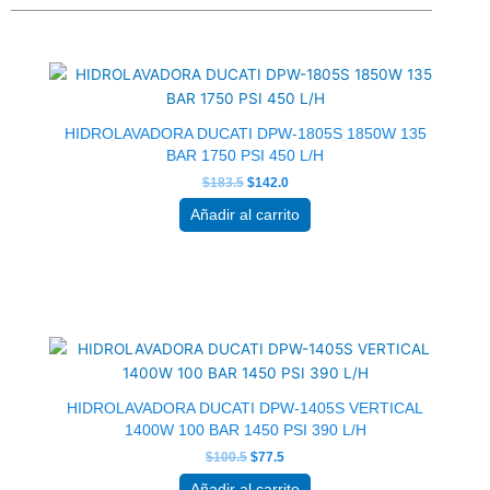
El
El
precio
precio
original
actual
era:
es:
$183.5.
$142.0.
HIDROLAVADORA DUCATI DPW-1805S 1850W 135
BAR 1750 PSI 450 L/H
$
183.5
$
142.0
Añadir al carrito
El
El
precio
precio
original
actual
era:
es:
$100.5.
$77.5.
HIDROLAVADORA DUCATI DPW-1405S VERTICAL
1400W 100 BAR 1450 PSI 390 L/H
$
100.5
$
77.5
Añadir al carrito