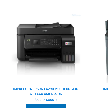
El
El
precio
precio
original
actual
era:
es:
$608.5.
$465.0.
IMPRESORA EPSON L5290 MULTIFUNCION
IM
WIFI LCD USB NEGRA
$
608.5
$
465.0