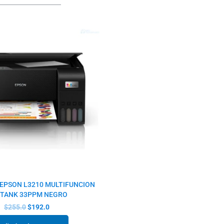
El
El
precio
precio
original
actual
era:
es:
$255.0.
$192.0.
EPSON L3210 MULTIFUNCION
TANK 33PPM NEGRO
$
255.0
$
192.0