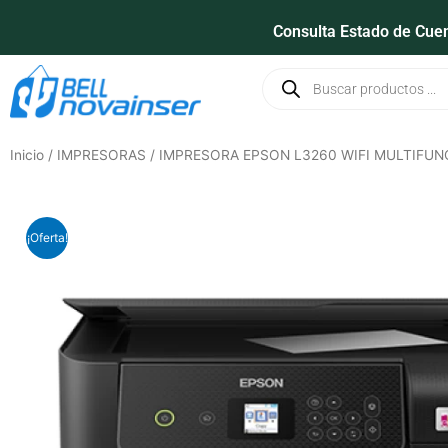
Ir
Consulta Estado de Cue
al
contenido
Búsqueda
de
productos
Inicio
/
IMPRESORAS
/ IMPRESORA EPSON L3260 WIFI MULTIFUN
¡Oferta!