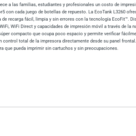
e a las familias, estudiantes y profesionales un costo de impresió
r5 con cada juego de botellas de repuesto. La EcoTank L3260 ofrece
de recarga fácil, limpia y sin errores con la tecnología EcoFit™. D
Fi, WiFi Direct y capacidades de impresión móvil a través de la nu
úper compacto que ocupa poco espacio y permite verificar fácilment
n control total de la impresora directamente desde su panel frontal
ra que pueda imprimir sin cartuchos y sin preocupaciones.