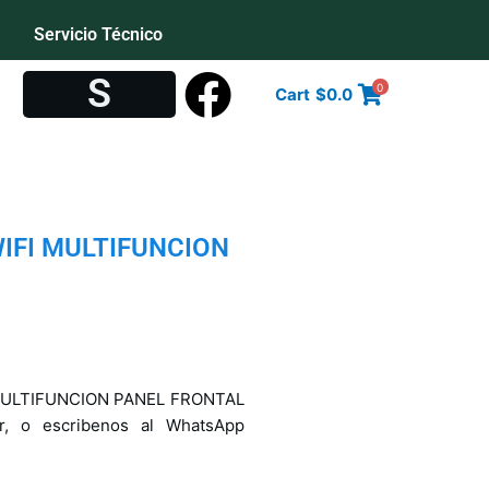
Servicio Técnico
S
o
c
i
0
Cart
$
0.0
IFI MULTIFUNCION
MULTIFUNCION PANEL FRONTAL
r, o escribenos al WhatsApp