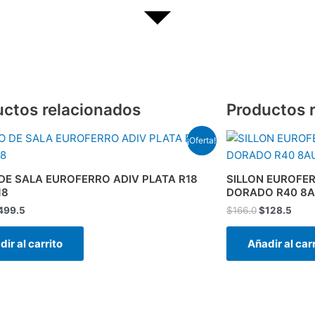
uctos relacionados
Productos 
El
El
El
¡Oferta!
recio
precio
precio
prec
iginal
actual
original
actu
a:
es:
era:
es:
DE SALA EUROFERRO ADIV PLATA R18
SILLON EUROFER
01.0.
$499.5.
$166.0.
$128
18
DORADO R40 8
499.5
$
166.0
$
128.5
ir al carrito
Añadir al car