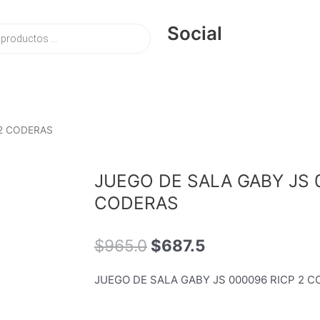
Social
 2 CODERAS
JUEGO DE SALA GABY JS 
CODERAS
El
El
$
965.0
$
687.5
precio
precio
original
actual
JUEGO DE SALA GABY JS 000096 RICP 2 
era:
es:
$965.0.
$687.5.