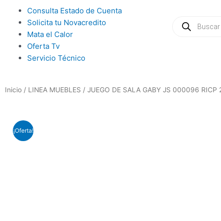
Ir
Main
Consulta Estado de Cuenta
al
Búsqueda
Menu
Solicita tu Novacredito
de
contenido
productos
Mata el Calor
Oferta Tv
Servicio Técnico
Inicio
/
LINEA MUEBLES
/ JUEGO DE SALA GABY JS 000096 RICP
¡Oferta!