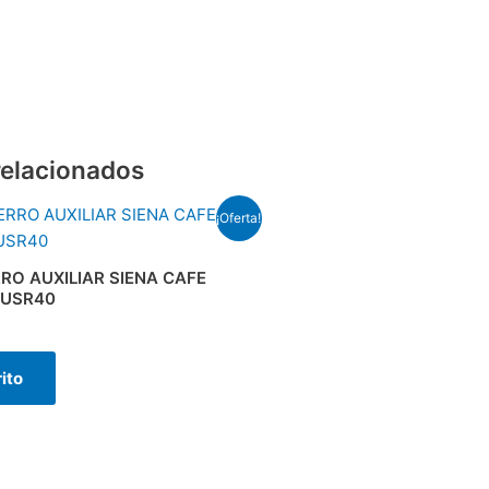
relacionados
¡Oferta!
io
al
RO AUXILIAR SIENA CAFE
.5.
AUSR40
rito