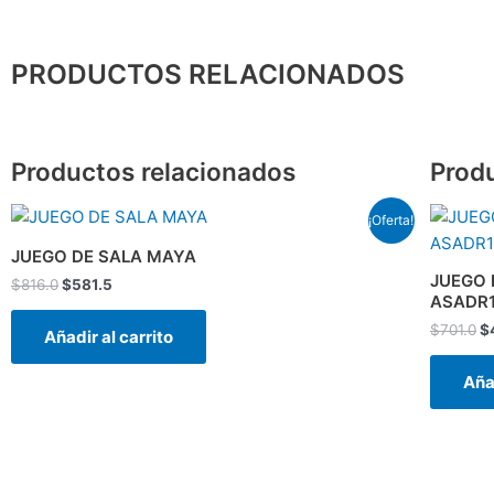
PRODUCTOS RELACIONADOS
Productos relacionados
Prod
El
El
El
¡Oferta!
precio
precio
p
original
actual
or
JUEGO DE SALA MAYA
era:
es:
er
JUEGO 
$
816.0
$
581.5
$816.0.
$581.5.
$7
ASADR
$
701.0
$
Añadir al carrito
Añad