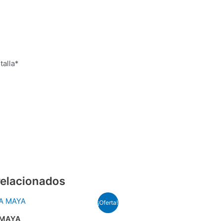
talla*
relacionados
¡Oferta!
io
l
 MAYA