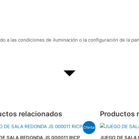
o a las condiciones de iluminación o la configuración de la pan
uctos relacionados
Productos 
El
El
El
El
¡Oferta!
precio
precio
precio
prec
original
actual
original
actua
DE SALA REDONDA JS 000011 RICP
JUEGO DE SALA