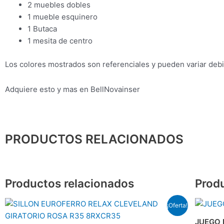
2 muebles dobles
1 mueble esquinero
1 Butaca
1 mesita de centro
Los colores mostrados son referenciales y pueden variar debid
Adquiere esto y mas en BellNovainser
PRODUCTOS RELACIONADOS
Productos relacionados
Prod
El
El
¡Oferta!
precio
precio
original
actual
JUEGO 