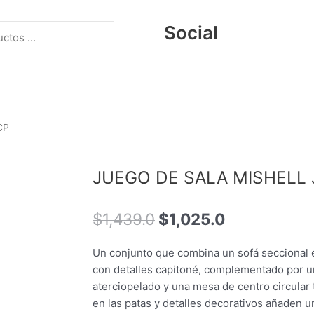
Social
CP
JUEGO DE SALA MISHELL 
El
El
$
1,439.0
$
1,025.0
precio
precio
original
actual
Un conjunto que combina un sofá seccional e
era:
es:
con detalles capitoné, complementado por u
$1,439.0.
$1,025.0.
aterciopelado y una mesa de centro circular
en las patas y detalles decorativos añaden u