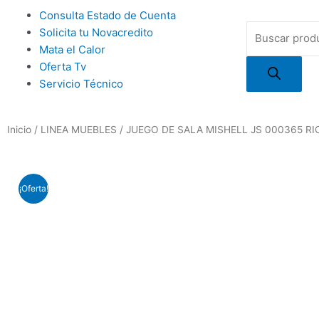
Ir
Main
Consulta Estado de Cuenta
al
Búsqueda
Menu
Solicita tu Novacredito
contenido
de
Mata el Calor
productos
Oferta Tv
Servicio Técnico
Inicio
/
LINEA MUEBLES
/ JUEGO DE SALA MISHELL JS 000365 RI
¡Oferta!