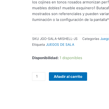
los cojines en tonos rosados ​​armonizan per
muebles dobles1 mueble esquinero1 Butaca1
mostrados son referenciales y pueden variar
iluminación o la configuración de la pantalla
SKU
JGO-SALA-MISHELL-JS
Categorías
Juego
Etiqueta
JUEGOS DE SALA
Disponibilidad:
1 disponibles
COMBO
Añadir al carrito
TECLADO/MOUSE
MANHATTAN
178990
INALAMBRICO
cantidad