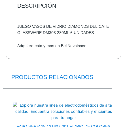
A3
DESCRIPCIÓN
PATG-
25-
12
JUEGO VASOS DE VIDRIO DIAMONDS DELICATE
PORTABLE
GLASSWARE DM303 280ML 6 UNIDADES
VARIOS
COLORES
Adquiere esto y mas en BellNovainser
cantidad
PRODUCTOS RELACIONADOS
El
El
precio
precio
original
actual
era:
es:
$2.0.
$1.5.
VASO HEREVIN 131607-001 VIDRIO DE COLORES