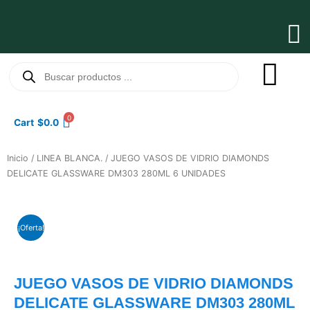
Ir
al
Ma
contenido
Me
Búsqueda
de
productos
0
Cart
$
0.0
Inicio
/
LINEA BLANCA.
/ JUEGO VASOS DE VIDRIO DIAMONDS
DELICATE GLASSWARE DM303 280ML 6 UNIDADES
¡Oferta!
JUEGO VASOS DE VIDRIO DIAMONDS
DELICATE GLASSWARE DM303 280ML