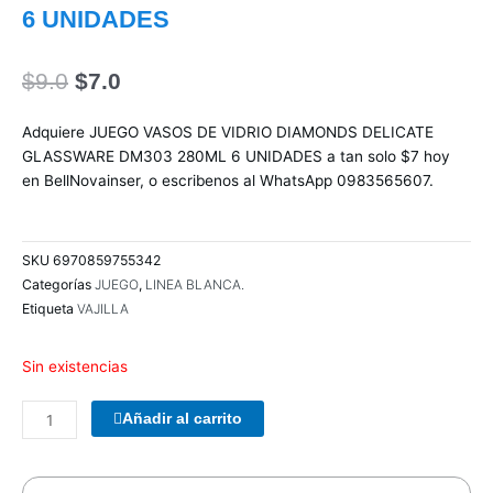
6 UNIDADES
El
El
$
9.0
$
7.0
precio
precio
original
actual
Adquiere JUEGO VASOS DE VIDRIO DIAMONDS DELICATE
era:
es:
GLASSWARE DM303 280ML 6 UNIDADES a tan solo $7 hoy
$9.0.
$7.0.
en BellNovainser, o escribenos al WhatsApp 0983565607.
SKU
6970859755342
Categorías
JUEGO
,
LINEA BLANCA.
Etiqueta
VAJILLA
Sin existencias
PARLANTES
Añadir al carrito
WOOU
WOOU
PULSE