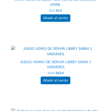
245ML
$
2.0
$
1.5
Añadir al carrito
El
El
precio
precio
original
actual
era:
es:
$29.0.
$23.0.
JUEGO VIDRIO DE SERVIR LIBBEY 55894 2
UNIDADES
$
29.0
$
23.0
Añadir al carrito
El
El
precio
precio
original
actual