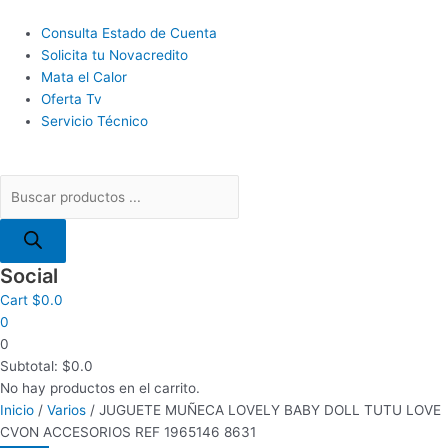
Ir
Búsqueda
COMBO
El
El
El
El
El
El
El
El
al
Main
de
TECLADO/MOUSE
precio
precio
precio
precio
precio
precio
precio
precio
Consulta Estado de Cuenta
contenido
Menu
productos
MANHATTAN
original
original
original
actual
original
actual
actual
actual
Solicita tu Novacredito
178990
era:
era:
era:
es:
era:
es:
es:
es:
Mata el Calor
INALAMBRICO
$26.0.
$18.0.
$10.5.
$20.0.
$108.0.
$7.5.
$13.5.
$82.0.
Oferta Tv
cantidad
Servicio Técnico
Social
Cart
$
0.0
0
0
Subtotal:
$
0.0
No hay productos en el carrito.
Inicio
/
Varios
/ JUGUETE MUÑECA LOVELY BABY DOLL TUTU LOVE
CVON ACCESORIOS REF 1965146 8631