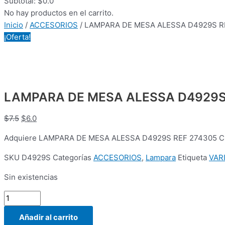
Subtotal:
$
0.0
No hay productos en el carrito.
Inicio
/
ACCESORIOS
/ LAMPARA DE MESA ALESSA D4929S R
¡Oferta!
LAMPARA DE MESA ALESSA D4929S
$
7.5
$
6.0
Adquiere LAMPARA DE MESA ALESSA D4929S REF 274305 CERAM
SKU
D4929S
Categorías
ACCESORIOS
,
Lampara
Etiqueta
VAR
Sin existencias
Añadir al carrito